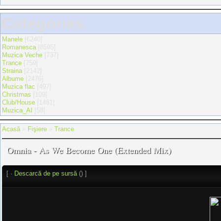
Categories
Manele
[6240]
Romanesca
[8595]
Muzica Veche
[737]
Trance
[759]
Straina
[2142]
Albume
[2476]
Muzica flac
[497]
Christmas
[109]
Club/House
[1481]
Muzica_AI
[58]
Acasă
»
Fişiere
»
Trance
Omnia - As We Become One (Extended Mix)
[ ·
Descarcă de pe sursă
() ]