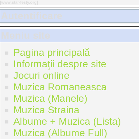
[
www.star-festy.org
]
Autentificare
Meniu site
Pagina principală
Informaţii despre site
Jocuri online
Muzica Romaneasca
Muzica (Manele)
Muzica Straina
Albume + Muzica (Lista)
Muzica (Albume Full)