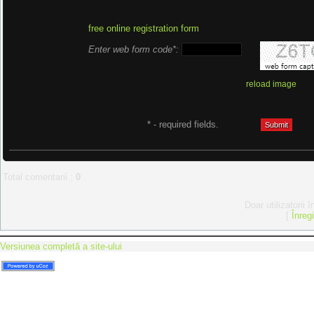
free online registration form
Enter web form code*:
reload image
* - required fields.
Total comentarii
:
0
Doar utilizatorii 
[
Înreg
Versiunea completă a site-ului