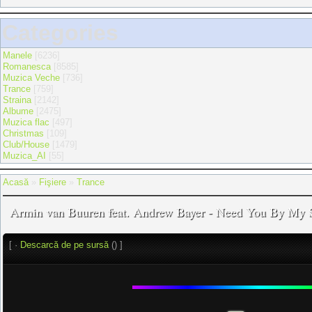
Categories
Manele
[6236]
Romanesca
[8585]
Muzica Veche
[736]
Trance
[759]
Straina
[2142]
Albume
[2475]
Muzica flac
[497]
Christmas
[109]
Club/House
[1479]
Muzica_AI
[55]
Acasă
»
Fişiere
»
Trance
Armin van Buuren feat. Andrew Bayer - Need You By My S
[ ·
Descarcă de pe sursă
() ]