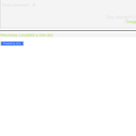
Total comentarii
:
0
Doar utilizatorii 
[
Înreg
Versiunea completă a site-ului