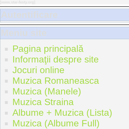
[
www.star-festy.org
]
Autentificare
Meniu site
Pagina principală
Informaţii despre site
Jocuri online
Muzica Romaneasca
Muzica (Manele)
Muzica Straina
Albume + Muzica (Lista)
Muzica (Albume Full)