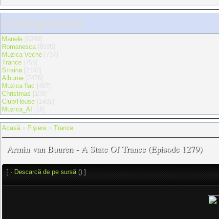
Categories
Manele
[6240]
Romanesca
[8595]
Muzica Veche
[737]
Trance
[759]
Straina
[2142]
Albume
[2476]
Muzica flac
[497]
Christmas
[109]
Club/House
[1481]
Muzica_AI
[58]
Acasă
»
Fişiere
»
Trance
Armin van Buuren - A State Of Trance (Episode 1279)
[ ·
Descarcă de pe sursă
() ]