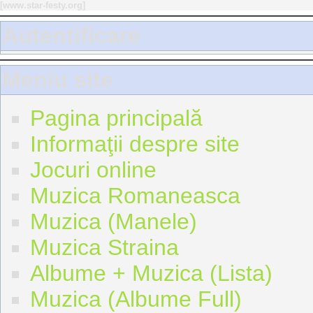
[
www.star-festy.org
]
Autentificare
Meniu site
Pagina principală
Informaţii despre site
Jocuri online
Muzica Romaneasca
Muzica (Manele)
Muzica Straina
Albume + Muzica (Lista)
Muzica (Albume Full)