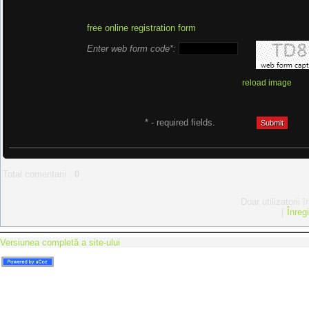
free online registration form
Enter web form code*:
reload image
* - required fields.
Total comentarii
:
0
Doar utilizatorii 
[
Înreg
Versiunea completă a site-ului