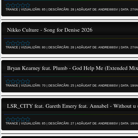
TRANCE
|
VIZUALIZĂRI:
85
|
DESCĂRCĂRI:
28
|
ADĂUGAT DE:
ANDREI88SV
|
DATA:
27/I
Nikko Culture - Song for Denise 2026
TRANCE
|
VIZUALIZĂRI:
80
|
DESCĂRCĂRI:
28
|
ADĂUGAT DE:
ANDREI88SV
|
DATA:
27/I
Bryan Kearney feat. Plumb - God Help Me (Extended 
TRANCE
|
VIZUALIZĂRI:
70
|
DESCĂRCĂRI:
25
|
ADĂUGAT DE:
ANDREI88SV
|
DATA:
19/I
LSR_CITY feat. Gareth Emery feat. Annabel - Without u 
TRANCE
|
VIZUALIZĂRI:
85
|
DESCĂRCĂRI:
27
|
ADĂUGAT DE:
ANDREI88SV
|
DATA:
18/I