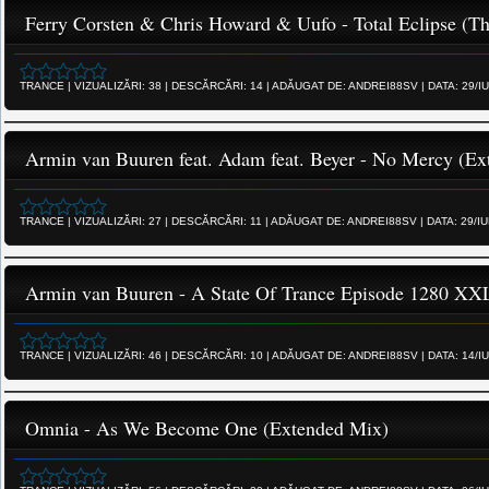
Ferry Corsten & Chris Howard & Uufo - Total Eclipse (T
TRANCE
|
VIZUALIZĂRI:
38
|
DESCĂRCĂRI:
14
|
ADĂUGAT DE:
ANDREI88SV
|
DATA:
29/I
Armin van Buuren feat. Adam feat. Beyer - No Mercy (E
TRANCE
|
VIZUALIZĂRI:
27
|
DESCĂRCĂRI:
11
|
ADĂUGAT DE:
ANDREI88SV
|
DATA:
29/I
Armin van Buuren - A State Of Trance Episode 1280 XXL
TRANCE
|
VIZUALIZĂRI:
46
|
DESCĂRCĂRI:
10
|
ADĂUGAT DE:
ANDREI88SV
|
DATA:
14/I
Omnia - As We Become One (Extended Mix)