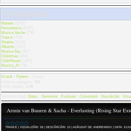
Categories
Manele
[6242]
Romanesca
[8597]
Muzica Veche
[738]
Trance
[759]
Straina
[2143]
Albume
[2477]
Muzica flac
[497]
Christmas
[109]
Club/House
[1481]
Muzica_AI
[78]
Acasă
»
Fişiere
» Trance
Intrări în categorie
:
759
Intrări afişate
:
1-50
Sortează după
:
Data
·
Denumire
·
Evaluare
·
Comentarii
·
Descărcări
·
Vizua
Armin van Buuren & Sacha - Everlasting (Rising Star Ex
TRANCE
|
VIZUALIZĂRI:
38
|
DESCĂRCĂRI:
10
|
ADĂUGAT DE:
ANDREI88SV
|
DATA:
31/I