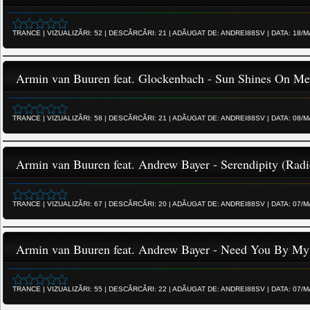
TRANCE
|
VIZUALIZĂRI:
52
|
DESCĂRCĂRI:
21
|
ADĂUGAT DE:
ANDREI88SV
|
DATA:
18/M
Armin van Buuren feat. Glockenbach - Sun Shines On Me
TRANCE
|
VIZUALIZĂRI:
58
|
DESCĂRCĂRI:
21
|
ADĂUGAT DE:
ANDREI88SV
|
DATA:
08/M
Armin van Buuren feat. Andrew Bayer - Serendipity (Radi
TRANCE
|
VIZUALIZĂRI:
67
|
DESCĂRCĂRI:
20
|
ADĂUGAT DE:
ANDREI88SV
|
DATA:
07/M
Armin van Buuren feat. Andrew Bayer - Need You By My 
TRANCE
|
VIZUALIZĂRI:
55
|
DESCĂRCĂRI:
22
|
ADĂUGAT DE:
ANDREI88SV
|
DATA:
07/M