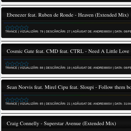
Ebenezer feat. Ruben de Ronde - Heaven (Extended Mix)
TRANCE
|
VIZUALIZĂRI:
79
|
DESCĂRCĂRI:
27
|
ADĂUGAT DE:
ANDREI88SV
|
DATA:
08/F
Cosmic Gate feat. CMD feat. CTRL - Need A Little Love 
TRANCE
|
VIZUALIZĂRI:
88
|
DESCĂRCĂRI:
19
|
ADĂUGAT DE:
ANDREI88SV
|
DATA:
08/F
Sean Norvis feat. Mirel Cipu feat. Sloupi - Follow them 
TRANCE
|
VIZUALIZĂRI:
85
|
DESCĂRCĂRI:
21
|
ADĂUGAT DE:
ANDREI88SV
|
DATA:
31/I
Craig Connelly - Superstar Avenue (Extended Mix)