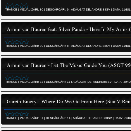
TRANCE
|
VIZUALIZĂRI:
30
|
DESCĂRCĂRI:
9
|
ADĂUGAT DE:
ANDREI88SV
|
DATA:
11/IU
Armin van Buuren feat. Silver Panda - Here In My Arms (
TRANCE
|
VIZUALIZĂRI:
30
|
DESCĂRCĂRI:
8
|
ADĂUGAT DE:
ANDREI88SV
|
DATA:
11/IU
Armin van Buuren - Let The Music Guide You (ASOT 95
TRANCE
|
VIZUALIZĂRI:
32
|
DESCĂRCĂRI:
11
|
ADĂUGAT DE:
ANDREI88SV
|
DATA:
30/I
Gareth Emery - Where Do We Go From Here (StanV Rem
TRANCE
|
VIZUALIZĂRI:
31
|
DESCĂRCĂRI:
14
|
ADĂUGAT DE:
ANDREI88SV
|
DATA:
29/I