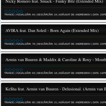
Nicky Romero feat. Smack - Funky Bitz (Extended Mix)
TRANCE
|
VIZUALIZĂRI:
64
|
DESCĂRCĂRI:
24
|
ADĂUGAT DE:
ANDREI88SV
|
DATA:
15/F
AVIRA feat. Dan Soleil - Born Again (Extended Mix)
TRANCE
|
VIZUALIZĂRI:
78
|
DESCĂRCĂRI:
31
|
ADĂUGAT DE:
ANDREI88SV
|
DATA:
15/F
Armin van Buuren & Maddix & Caroline & Roxy - Mout
TRANCE
|
VIZUALIZĂRI:
63
|
DESCĂRCĂRI:
18
|
ADĂUGAT DE:
ANDREI88SV
|
DATA:
14/F
Ke$ha feat. Armin van Buuren - Delusional. (Armin van
TRANCE
|
VIZUALIZĂRI:
80
|
DESCĂRCĂRI:
21
|
ADĂUGAT DE:
ANDREI88SV
|
DATA:
10/F