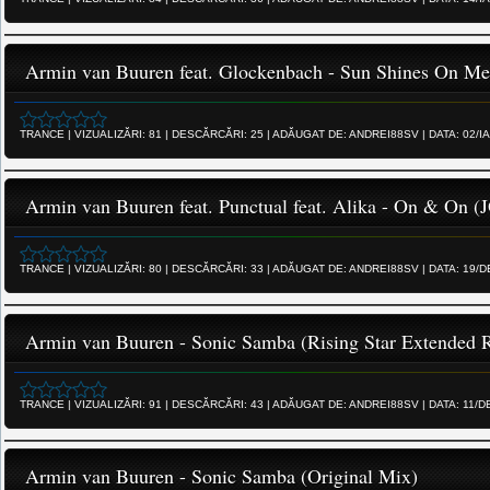
Armin van Buuren feat. Glockenbach - Sun Shines On Me
TRANCE
|
VIZUALIZĂRI:
81
|
DESCĂRCĂRI:
25
|
ADĂUGAT DE:
ANDREI88SV
|
DATA:
02/I
Armin van Buuren feat. Punctual feat. Alika - On & On 
TRANCE
|
VIZUALIZĂRI:
80
|
DESCĂRCĂRI:
33
|
ADĂUGAT DE:
ANDREI88SV
|
DATA:
19/D
Armin van Buuren - Sonic Samba (Rising Star Extended 
TRANCE
|
VIZUALIZĂRI:
91
|
DESCĂRCĂRI:
43
|
ADĂUGAT DE:
ANDREI88SV
|
DATA:
11/D
Armin van Buuren - Sonic Samba (Original Mix)