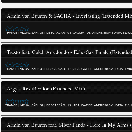
Armin van Buuren & SACHA - Everlasting (Extended Mi
TRANCE
|
VIZUALIZĂRI:
38
|
DESCĂRCĂRI:
9
|
ADĂUGAT DE:
ANDREI88SV
|
DATA:
31/IU
Tiësto feat. Caleb Arredondo - Echo Sax Finale (Extended
TRANCE
|
VIZUALIZĂRI:
33
|
DESCĂRCĂRI:
17
|
ADĂUGAT DE:
ANDREI88SV
|
DATA:
17/I
Argy - ResuRection (Extended Mix)
TRANCE
|
VIZUALIZĂRI:
39
|
DESCĂRCĂRI:
15
|
ADĂUGAT DE:
ANDREI88SV
|
DATA:
11/I
Armin van Buuren feat. Silver Panda - Here In My Arms 