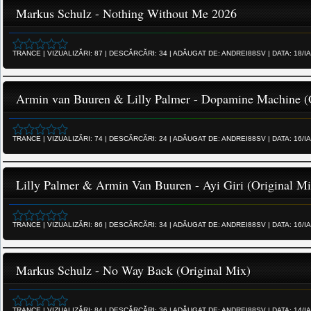
Markus Schulz - Nothing Without Me 2026
TRANCE
|
VIZUALIZĂRI:
87
|
DESCĂRCĂRI:
34
|
ADĂUGAT DE:
ANDREI88SV
|
DATA:
18/I
Armin van Buuren & Lilly Palmer - Dopamine Machine (
TRANCE
|
VIZUALIZĂRI:
74
|
DESCĂRCĂRI:
24
|
ADĂUGAT DE:
ANDREI88SV
|
DATA:
16/I
Lilly Palmer & Armin Van Buuren - Ayi Giri (Original Mi
TRANCE
|
VIZUALIZĂRI:
86
|
DESCĂRCĂRI:
34
|
ADĂUGAT DE:
ANDREI88SV
|
DATA:
16/I
Markus Schulz - No Way Back (Original Mix)
TRANCE
|
VIZUALIZĂRI:
84
|
DESCĂRCĂRI:
36
|
ADĂUGAT DE:
ANDREI88SV
|
DATA:
14/I