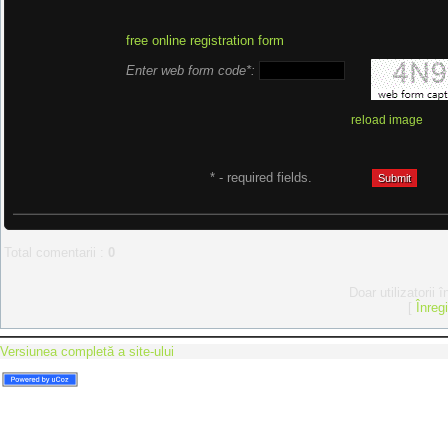
free online registration form
Enter web form code*:
reload image
* - required fields.
Total comentarii
:
0
Doar utilizatorii 
[
Înreg
Versiunea completă a site-ului