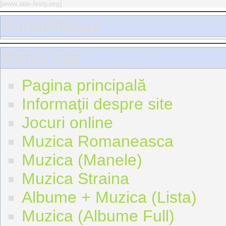
[
www.star-festy.org
]
Autentificare
Meniu site
Pagina principală
Informaţii despre site
Jocuri online
Muzica Romaneasca
Muzica (Manele)
Muzica Straina
Albume + Muzica (Lista)
Muzica (Albume Full)