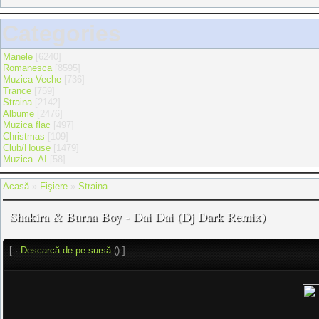
Categories
Manele
[6240]
Romanesca
[8595]
Muzica Veche
[736]
Trance
[759]
Straina
[2142]
Albume
[2476]
Muzica flac
[497]
Christmas
[109]
Club/House
[1479]
Muzica_AI
[58]
Acasă
»
Fişiere
»
Straina
Shakira & Burna Boy - Dai Dai (Dj Dark Remix)
[ ·
Descarcă de pe sursă
() ]