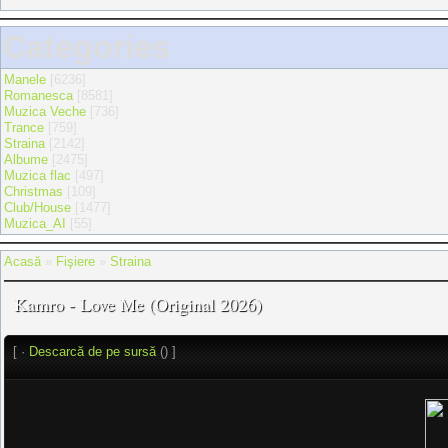
Categories
Manele
[6236]
Romanesca
[8581]
Muzica Veche
[736]
Trance
[759]
Straina
[2142]
Albume
[2475]
Muzica flac
[497]
Christmas
[109]
Club/House
[1477]
Muzica_AI
[55]
Acasă
»
Fişiere
»
Straina
Kamro - Love Me (Original 2026)
[ ·
Descarcă de pe sursă
() ]