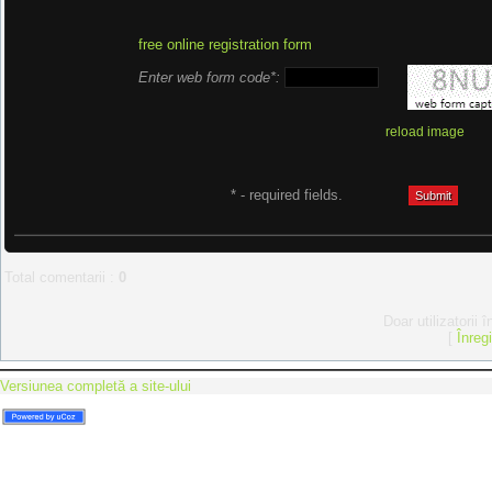
free online registration form
Enter web form code*:
reload image
* - required fields.
Total comentarii
:
0
Doar utilizatorii 
[
Înreg
Versiunea completă a site-ului