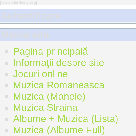
[
www.star-festy.org
]
Autentificare
Meniu site
Pagina principală
Informaţii despre site
Jocuri online
Muzica Romaneasca
Muzica (Manele)
Muzica Straina
Albume + Muzica (Lista)
Muzica (Albume Full)