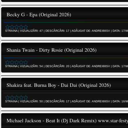
Becky G - Epa (Original 2026)
STRAINA
|
VIZUALIZĂRI:
47
|
DESCĂRCĂRI:
17
|
ADĂUGAT DE:
ANDREI88SV
|
DATA:
17/M
Shania Twain - Dirty Rosie (Original 2026)
STRAINA
|
VIZUALIZĂRI:
54
|
DESCĂRCĂRI:
20
|
ADĂUGAT DE:
ANDREI88SV
|
DATA:
17/M
Shakira feat. Burna Boy - Dai Dai (Original 2026)
STRAINA
|
VIZUALIZĂRI:
50
|
DESCĂRCĂRI:
17
|
ADĂUGAT DE:
ANDREI88SV
|
DATA:
16/M
Michael Jackson - Beat It (Dj Dark Remix) www.star-fest