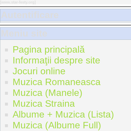
[
www.star-festy.org
]
Autentificare
Meniu site
Pagina principală
Informaţii despre site
Jocuri online
Muzica Romaneasca
Muzica (Manele)
Muzica Straina
Albume + Muzica (Lista)
Muzica (Albume Full)