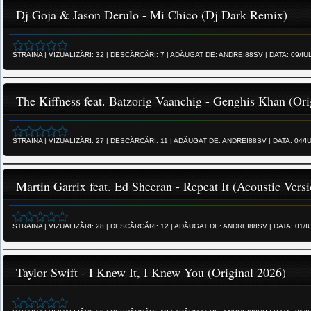
Dj Goja & Jason Derulo - Mi Chico (Dj Dark Remix)
STRAINA
|
VIZUALIZĂRI:
32
|
DESCĂRCĂRI:
7
|
ADĂUGAT DE:
ANDREI88SV
|
DATA:
09/IU
The Kiffness feat. Batzorig Vaanchig - Genghis Khan (Ori
STRAINA
|
VIZUALIZĂRI:
27
|
DESCĂRCĂRI:
11
|
ADĂUGAT DE:
ANDREI88SV
|
DATA:
04/I
Martin Garrix feat. Ed Sheeran - Repeat It (Acoustic Vers
STRAINA
|
VIZUALIZĂRI:
28
|
DESCĂRCĂRI:
12
|
ADĂUGAT DE:
ANDREI88SV
|
DATA:
01/I
Taylor Swift - I Knew It, I Knew You (Original 2026)