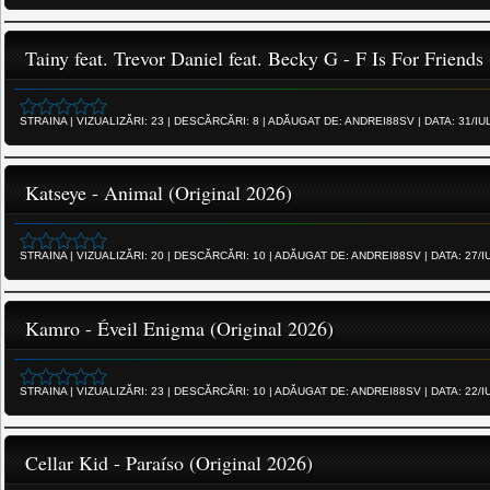
Tainy feat. Trevor Daniel feat. Becky G - F Is For Frie
STRAINA
|
VIZUALIZĂRI:
23
|
DESCĂRCĂRI:
8
|
ADĂUGAT DE:
ANDREI88SV
|
DATA:
31/IU
Katseye - Animal (Original 2026)
STRAINA
|
VIZUALIZĂRI:
20
|
DESCĂRCĂRI:
10
|
ADĂUGAT DE:
ANDREI88SV
|
DATA:
27/I
Kamro - Éveil Enigma (Original 2026)
STRAINA
|
VIZUALIZĂRI:
23
|
DESCĂRCĂRI:
10
|
ADĂUGAT DE:
ANDREI88SV
|
DATA:
22/I
Cellar Kid - Paraíso (Original 2026)