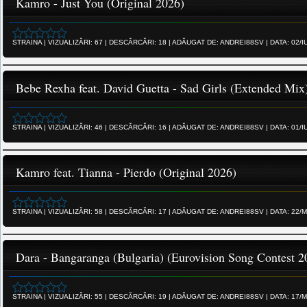
Kamro - Just You (Original 2026)
STRAINA
|
VIZUALIZĂRI:
67
|
DESCĂRCĂRI:
18
|
ADĂUGAT DE:
ANDREI88SV
|
DATA:
02/I
Bebe Rexha feat. David Guetta - Sad Girls (Extended Mix
STRAINA
|
VIZUALIZĂRI:
46
|
DESCĂRCĂRI:
16
|
ADĂUGAT DE:
ANDREI88SV
|
DATA:
01/I
Kamro feat. Tianna - Pierdo (Original 2026)
STRAINA
|
VIZUALIZĂRI:
58
|
DESCĂRCĂRI:
17
|
ADĂUGAT DE:
ANDREI88SV
|
DATA:
22/M
Dara - Bangaranga (Bulgaria) (Eurovision Song Contest 2
STRAINA
|
VIZUALIZĂRI:
55
|
DESCĂRCĂRI:
19
|
ADĂUGAT DE:
ANDREI88SV
|
DATA:
17/M