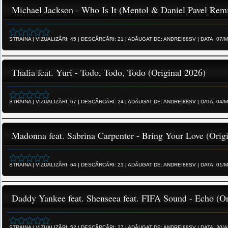
Michael Jackson - Who Is It (Mentol & Daniel Pavel Rem
STRAINA
|
VIZUALIZĂRI:
45
|
DESCĂRCĂRI:
21
|
ADĂUGAT DE:
ANDREI88SV
|
DATA:
07/M
Thalia feat. Yuri - Todo, Todo, Todo (Original 2026)
STRAINA
|
VIZUALIZĂRI:
67
|
DESCĂRCĂRI:
24
|
ADĂUGAT DE:
ANDREI88SV
|
DATA:
04/M
Madonna feat. Sabrina Carpenter - Bring Your Love (Orig
STRAINA
|
VIZUALIZĂRI:
64
|
DESCĂRCĂRI:
21
|
ADĂUGAT DE:
ANDREI88SV
|
DATA:
01/M
Daddy Yankee feat. Shenseea feat. FIFA Sound - Echo (Or
STRAINA
|
VIZUALIZĂRI:
52
|
DESCĂRCĂRI:
27
|
ADĂUGAT DE:
ANDREI88SV
|
DATA:
30/A