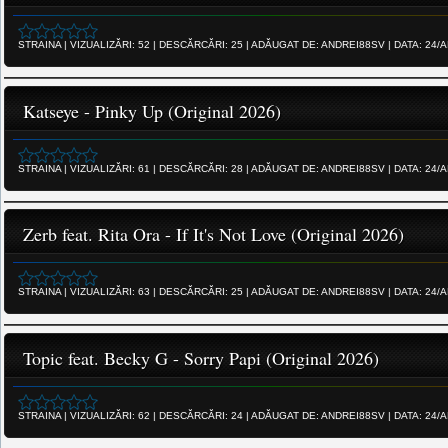
STRAINA
|
VIZUALIZĂRI:
52
|
DESCĂRCĂRI:
25
|
ADĂUGAT DE:
ANDREI88SV
|
DATA:
24/A
Katseye - Pinky Up (Original 2026)
STRAINA
|
VIZUALIZĂRI:
61
|
DESCĂRCĂRI:
28
|
ADĂUGAT DE:
ANDREI88SV
|
DATA:
24/A
Zerb feat. Rita Ora - If It's Not Love (Original 2026)
STRAINA
|
VIZUALIZĂRI:
63
|
DESCĂRCĂRI:
25
|
ADĂUGAT DE:
ANDREI88SV
|
DATA:
24/A
Topic feat. Becky G - Sorry Papi (Original 2026)
STRAINA
|
VIZUALIZĂRI:
62
|
DESCĂRCĂRI:
24
|
ADĂUGAT DE:
ANDREI88SV
|
DATA:
24/A