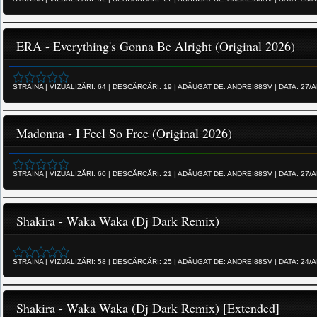
ERA - Everything's Gonna Be Alright (Original 2026)
STRAINA
|
VIZUALIZĂRI:
64
|
DESCĂRCĂRI:
19
|
ADĂUGAT DE:
ANDREI88SV
|
DATA:
27/A
Madonna - I Feel So Free (Original 2026)
STRAINA
|
VIZUALIZĂRI:
60
|
DESCĂRCĂRI:
21
|
ADĂUGAT DE:
ANDREI88SV
|
DATA:
27/A
Shakira - Waka Waka (Dj Dark Remix)
STRAINA
|
VIZUALIZĂRI:
58
|
DESCĂRCĂRI:
25
|
ADĂUGAT DE:
ANDREI88SV
|
DATA:
24/A
Shakira - Waka Waka (Dj Dark Remix) [Extended]