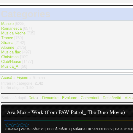
Categories
Manele
[6235]
Romanesca
[8577]
Muzica Veche
[735]
Trance
[759]
Straina
[2142]
Albume
[2475]
Muzica flac
[497]
Christmas
[109]
Club/House
[1477]
Muzica_AI
[50]
Acasă
»
Fişiere
» Straina
Intrări în categorie
:
2142
Intrări afişate
:
1-50
Sortează după
:
Data
·
Denumire
·
Evaluare
·
Comentarii
·
Descărcări
·
Vizua
Ava Max - Work (from PAW Patrol_ The Dino Movie)
STRAINA
|
VIZUALIZĂRI:
20
|
DESCĂRCĂRI:
7
|
ADĂUGAT DE:
ANDREI88SV
|
DATA:
31/IU