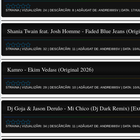
STRAINA
|
VIZUALIZĂRI:
24
|
DESCĂRCĂRI:
8
|
ADĂUGAT DE:
ANDREI88SV
|
DATA:
17/IU
Shania Twain feat. Josh Homme - Faded Blue Jeans (Origi
STRAINA
|
VIZUALIZĂRI:
32
|
DESCĂRCĂRI:
11
|
ADĂUGAT DE:
ANDREI88SV
|
DATA:
10/I
Kamro - Ekim Vedası (Original 2026)
STRAINA
|
VIZUALIZĂRI:
29
|
DESCĂRCĂRI:
10
|
ADĂUGAT DE:
ANDREI88SV
|
DATA:
10/I
Dj Goja & Jason Derulo - Mi Chico (Dj Dark Remix) [Ex
STRAINA
|
VIZUALIZĂRI:
34
|
DESCĂRCĂRI:
11
|
ADĂUGAT DE:
ANDREI88SV
|
DATA:
09/I