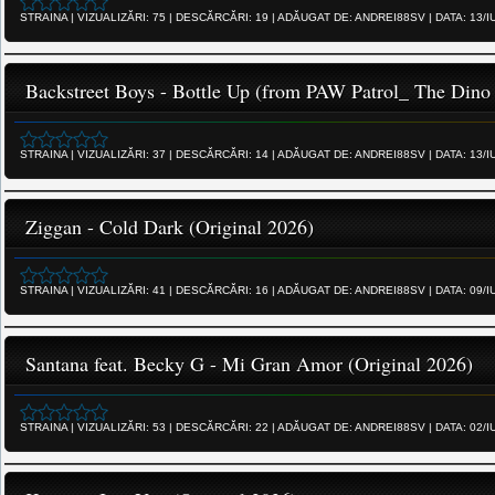
STRAINA
|
VIZUALIZĂRI:
75
|
DESCĂRCĂRI:
19
|
ADĂUGAT DE:
ANDREI88SV
|
DATA:
13/I
Backstreet Boys - Bottle Up (from PAW Patrol_ The Dino
STRAINA
|
VIZUALIZĂRI:
37
|
DESCĂRCĂRI:
14
|
ADĂUGAT DE:
ANDREI88SV
|
DATA:
13/I
Ziggan - Cold Dark (Original 2026)
STRAINA
|
VIZUALIZĂRI:
41
|
DESCĂRCĂRI:
16
|
ADĂUGAT DE:
ANDREI88SV
|
DATA:
09/I
Santana feat. Becky G - Mi Gran Amor (Original 2026)
STRAINA
|
VIZUALIZĂRI:
53
|
DESCĂRCĂRI:
22
|
ADĂUGAT DE:
ANDREI88SV
|
DATA:
02/I