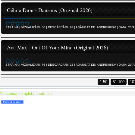
Céline Dion - Dansons (Original 2026)
STRAINA
|
VIZUALIZĂRI:
66
|
DESCĂRCĂRI:
28
|
ADĂUGAT DE:
ANDREI88SV
|
DATA:
23/A
Ava Max - Out Of Your Mind (Original 2026)
STRAINA
|
VIZUALIZĂRI:
76
|
DESCĂRCĂRI:
22
|
ADĂUGAT DE:
ANDREI88SV
|
DATA:
23/A
1-50
51-100
10
Versiunea completă a site-ului