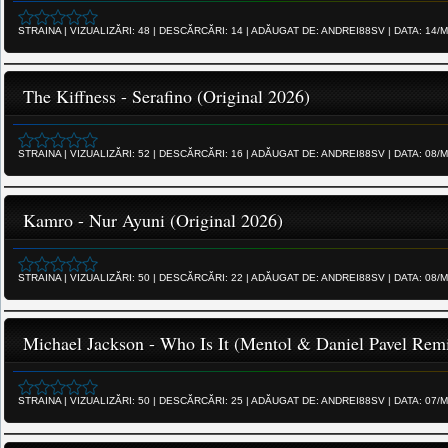
STRAINA
|
VIZUALIZĂRI:
48
|
DESCĂRCĂRI:
14
|
ADĂUGAT DE:
ANDREI88SV
|
DATA:
14/M
The Kiffness - Serafino (Original 2026)
STRAINA
|
VIZUALIZĂRI:
52
|
DESCĂRCĂRI:
16
|
ADĂUGAT DE:
ANDREI88SV
|
DATA:
08/M
Kamro - Nur Ayuni (Original 2026)
STRAINA
|
VIZUALIZĂRI:
50
|
DESCĂRCĂRI:
22
|
ADĂUGAT DE:
ANDREI88SV
|
DATA:
08/M
Michael Jackson - Who Is It (Mentol & Daniel Pavel Rem
STRAINA
|
VIZUALIZĂRI:
50
|
DESCĂRCĂRI:
25
|
ADĂUGAT DE:
ANDREI88SV
|
DATA:
07/M