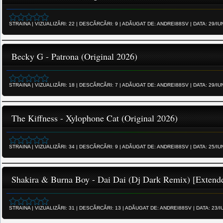
STRAINA
|
VIZUALIZĂRI:
22
|
DESCĂRCĂRI:
9
|
ADĂUGAT DE:
ANDREI88SV
|
DATA:
29/IU
Becky G - Patrona (Original 2026)
STRAINA
|
VIZUALIZĂRI:
18
|
DESCĂRCĂRI:
7
|
ADĂUGAT DE:
ANDREI88SV
|
DATA:
29/IU
The Kiffness - Xylophone Cat (Original 2026)
STRAINA
|
VIZUALIZĂRI:
34
|
DESCĂRCĂRI:
9
|
ADĂUGAT DE:
ANDREI88SV
|
DATA:
25/IU
Shakira & Burna Boy - Dai Dai (Dj Dark Remix) [Extend
STRAINA
|
VIZUALIZĂRI:
31
|
DESCĂRCĂRI:
13
|
ADĂUGAT DE:
ANDREI88SV
|
DATA:
23/I