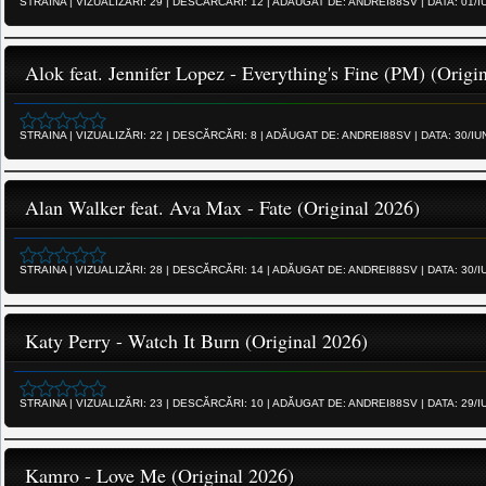
STRAINA
|
VIZUALIZĂRI:
29
|
DESCĂRCĂRI:
12
|
ADĂUGAT DE:
ANDREI88SV
|
DATA:
01/I
Alok feat. Jennifer Lopez - Everything's Fine (PM) (Origi
STRAINA
|
VIZUALIZĂRI:
22
|
DESCĂRCĂRI:
8
|
ADĂUGAT DE:
ANDREI88SV
|
DATA:
30/IU
Alan Walker feat. Ava Max - Fate (Original 2026)
STRAINA
|
VIZUALIZĂRI:
28
|
DESCĂRCĂRI:
14
|
ADĂUGAT DE:
ANDREI88SV
|
DATA:
30/I
Katy Perry - Watch It Burn (Original 2026)
STRAINA
|
VIZUALIZĂRI:
23
|
DESCĂRCĂRI:
10
|
ADĂUGAT DE:
ANDREI88SV
|
DATA:
29/I
Kamro - Love Me (Original 2026)