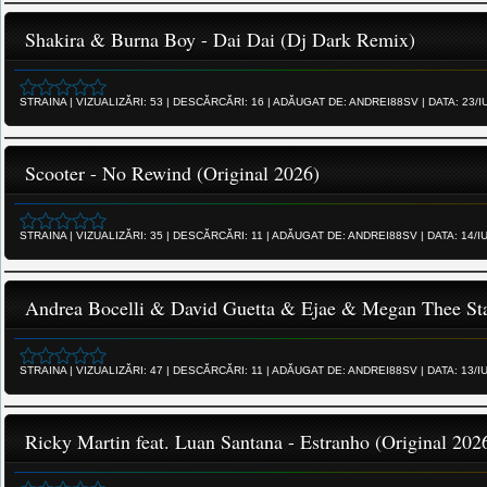
Shakira & Burna Boy - Dai Dai (Dj Dark Remix)
STRAINA
|
VIZUALIZĂRI:
53
|
DESCĂRCĂRI:
16
|
ADĂUGAT DE:
ANDREI88SV
|
DATA:
23/I
Scooter - No Rewind (Original 2026)
STRAINA
|
VIZUALIZĂRI:
35
|
DESCĂRCĂRI:
11
|
ADĂUGAT DE:
ANDREI88SV
|
DATA:
14/I
Andrea Bocelli & David Guetta & Ejae & Megan Thee St
STRAINA
|
VIZUALIZĂRI:
47
|
DESCĂRCĂRI:
11
|
ADĂUGAT DE:
ANDREI88SV
|
DATA:
13/I
Ricky Martin feat. Luan Santana - Estranho (Original 202