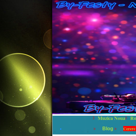
Muzica Noua
Ro
Cerere
Blog