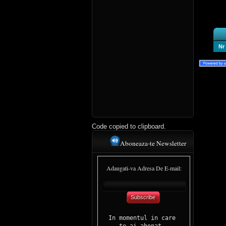
Nr
Code copied to clipboard.
Aboneaza-te Newsletter
Adaugati-va Adresa De E-mail:
Subscribe
In momentul in care 

te-ai abonat, 
