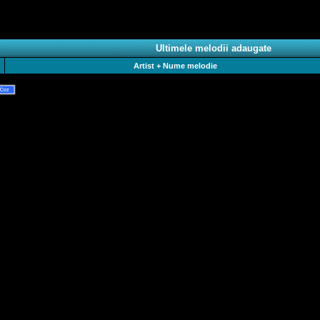
Ultimele melodii adaugate
Artist + Nume melodie