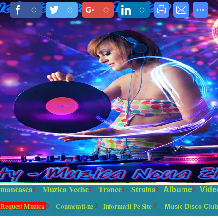
maneasca
Muzica Veche
Trance
Straina
Albume
Vide
 Request Muzica
Contactati-ne
Informatii Pe Site
Music Disco Club