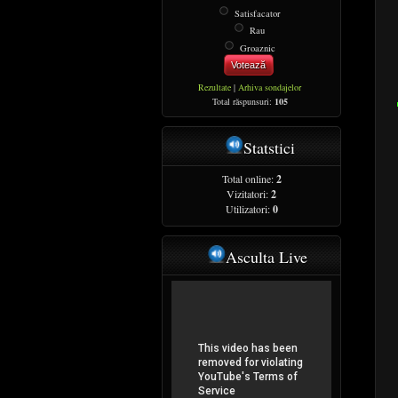
Satisfacator
Rau
Groaznic
Votează
Rezultate
|
Arhiva sondajelor
Total răspunsuri:
105
Statstici
Total online:
2
Vizitatori:
2
Utilizatori:
0
Asculta Live