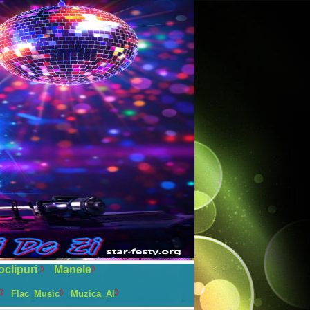
oclipuri
Manele
Flac_Music
Muzica_AI