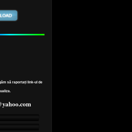
găm să raportați link-ul de
ualiza.
7@yahoo.com