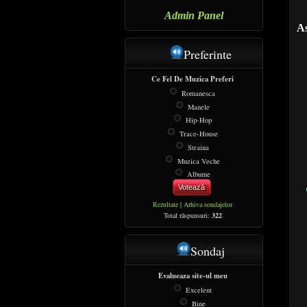
Admin Panel
As
Preferinte
Ce Fel De Muzica Preferi
Romanesca
Manele
Hip-Hop
Trace-House
Straina
Muzica Veche
Albume
Votează
Rezultate
|
Arhiva sondajelor
Total răspunsuri:
322
Sondaj
Evalueaza site-ul meu
Excelent
Bine