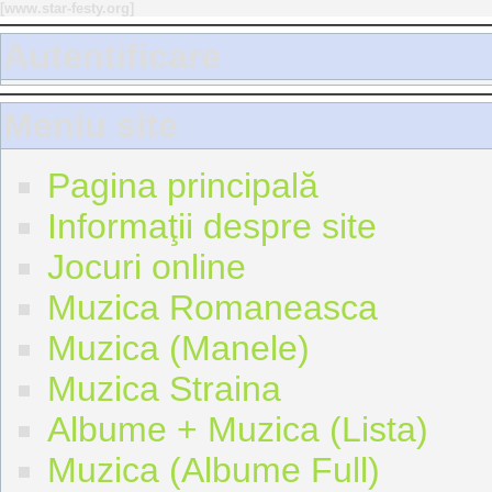
[
www.star-festy.org
]
Autentificare
Meniu site
Pagina principală
Informaţii despre site
Jocuri online
Muzica Romaneasca
Muzica (Manele)
Muzica Straina
Albume + Muzica (Lista)
Muzica (Albume Full)