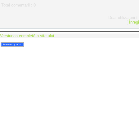
Total comentarii
:
0
Doar utilizatorii 
[
Înreg
Versiunea completă a site-ului