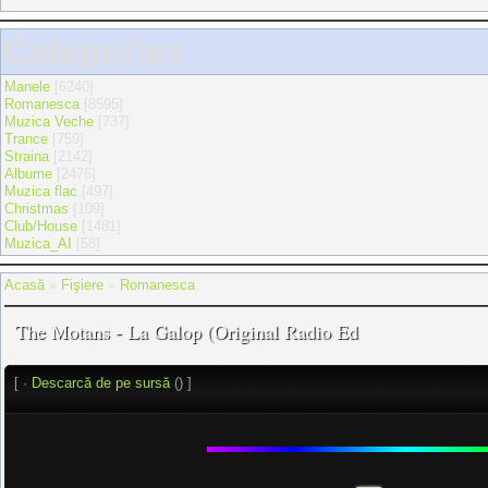
Categories
Manele
[6240]
Romanesca
[8595]
Muzica Veche
[737]
Trance
[759]
Straina
[2142]
Albume
[2476]
Muzica flac
[497]
Christmas
[109]
Club/House
[1481]
Muzica_AI
[58]
Acasă
»
Fişiere
»
Romanesca
The Motans - La Galop (Original Radio Ed
[ ·
Descarcă de pe sursă
() ]