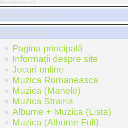
[
www.star-festy.org
]
Autentificare
Meniu site
Pagina principală
Informaţii despre site
Jocuri online
Muzica Romaneasca
Muzica (Manele)
Muzica Straina
Albume + Muzica (Lista)
Muzica (Albume Full)