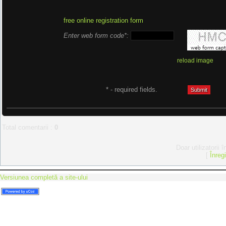
free online registration form
Enter web form code*:
reload image
* - required fields.
Total comentarii
:
0
Doar utilizatorii 
[
Înreg
Versiunea completă a site-ului