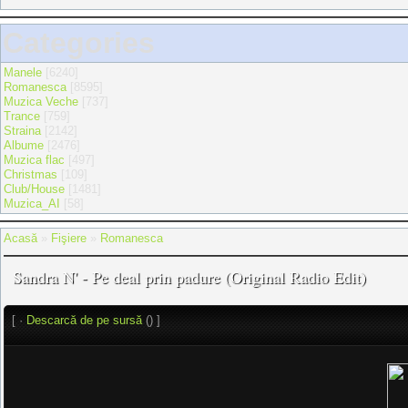
Categories
Manele
[6240]
Romanesca
[8595]
Muzica Veche
[737]
Trance
[759]
Straina
[2142]
Albume
[2476]
Muzica flac
[497]
Christmas
[109]
Club/House
[1481]
Muzica_AI
[58]
Acasă
»
Fişiere
»
Romanesca
Sandra N' - Pe deal prin padure (Original Radio Edit)
[ ·
Descarcă de pe sursă
() ]