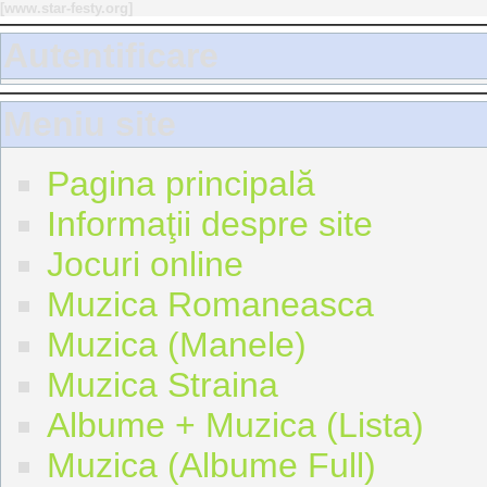
[
www.star-festy.org
]
Autentificare
Meniu site
Pagina principală
Informaţii despre site
Jocuri online
Muzica Romaneasca
Muzica (Manele)
Muzica Straina
Albume + Muzica (Lista)
Muzica (Albume Full)