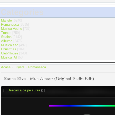
Categories
Manele
[6240]
Romanesca
[8595]
Muzica Veche
[737]
Trance
[759]
Straina
[2142]
Albume
[2476]
Muzica flac
[497]
Christmas
[109]
Club/House
[1481]
Muzica_AI
[58]
Acasă
»
Fişiere
»
Romanesca
Ronna Riva - Mon Amour (Original Radio Edit)
[ ·
Descarcă de pe sursă
() ]