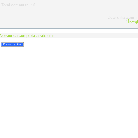
Total comentarii
:
0
Doar utilizatorii 
[
Înreg
Versiunea completă a site-ului