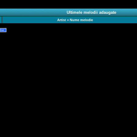
Ultimele melodii adaugate
Artist + Nume melodie