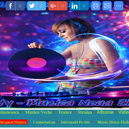
maneasca
Muzica Veche
Trance
Straina
Albume
Vide
 Request Muzica
Contactati-ne
Informatii Pe Site
Music Disco Club