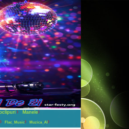
oclipuri
Manele
Flac_Music
Muzica_AI