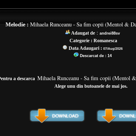
Mihaela Runceanu - Sa fim copii (Mentol & Da
Melodie :
:
Adaugat de
andrei88sv
Categorie : Romanesca
Data Adaugari :
07/Aug/2026
Descarcat de :
14
Mihaela Runceanu - Sa fim copii (Mentol &
Pentru a de
scarca
Alege unu din butoanele de mai jos.