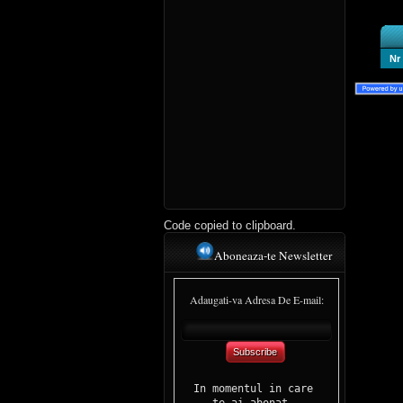
Nr
Code copied to clipboard.
Aboneaza-te Newsletter
Adaugati-va Adresa De E-mail:
Subscribe
In momentul in care 

te-ai abonat, 
