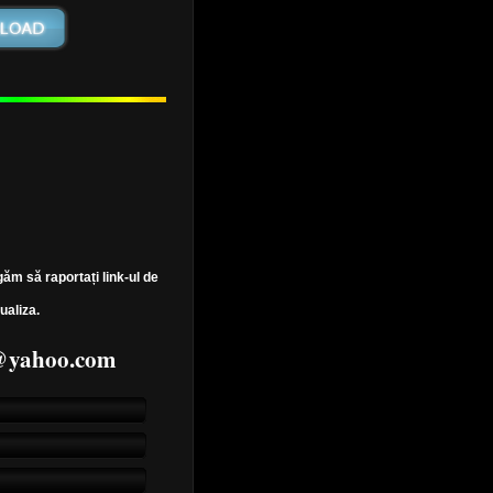
găm să raportați link-ul de
ualiza.
7@yahoo.com