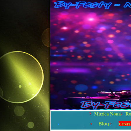
Muzica Noua
Ro
Cerere
Blog