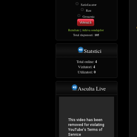
Satisfacator
Rau
Groaznic
Votează
Rezultate
|
Arhiva sondajelor
Total răspunsuri:
105
Statstici
Total online:
4
Vizitatori:
4
Utilizatori:
0
Asculta Live