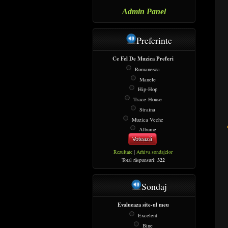
Admin Panel
Preferinte
Ce Fel De Muzica Preferi
Romanesca
Manele
Hip-Hop
Trace-House
Straina
Muzica Veche
Albume
Votează
Rezultate
|
Arhiva sondajelor
Total răspunsuri:
322
Sondaj
Evalueaza site-ul meu
Excelent
Bine