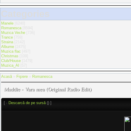
Categories
Manele
[6240]
Romanesca
[8594]
Muzica Veche
[736]
Trance
[759]
Straina
[2142]
Albume
[2475]
Muzica flac
[497]
Christmas
[109]
Club/House
[1479]
Muzica_AI
[57]
Acasă
»
Fişiere
»
Romanesca
Maddie - Vara mea (Original Radio Edit)
[ ·
Descarcă de pe sursă
() ]