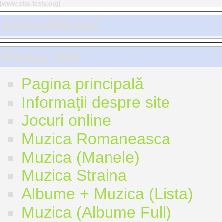
[
www.star-festy.org
]
Autentificare
Meniu site
Pagina principală
Informaţii despre site
Jocuri online
Muzica Romaneasca
Muzica (Manele)
Muzica Straina
Albume + Muzica (Lista)
Muzica (Albume Full)