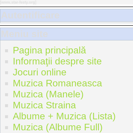
[
www.star-festy.org
]
Autentificare
Meniu site
Pagina principală
Informaţii despre site
Jocuri online
Muzica Romaneasca
Muzica (Manele)
Muzica Straina
Albume + Muzica (Lista)
Muzica (Albume Full)