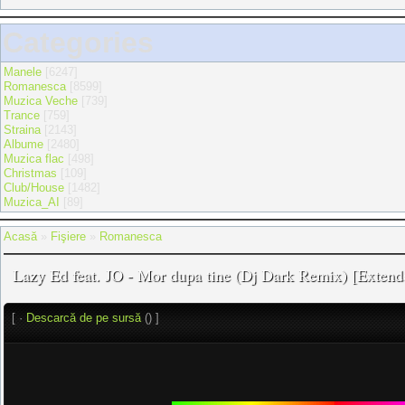
Categories
Manele
[6247]
Romanesca
[8599]
Muzica Veche
[739]
Trance
[759]
Straina
[2143]
Albume
[2480]
Muzica flac
[498]
Christmas
[109]
Club/House
[1482]
Muzica_AI
[89]
Acasă
»
Fişiere
»
Romanesca
Lazy Ed feat. JO - Mor dupa tine (Dj Dark Remix) [Extend
[ ·
Descarcă de pe sursă
() ]