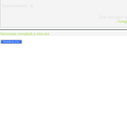
Total comentarii
:
0
Doar utilizatorii 
[
Înreg
Versiunea completă a site-ului