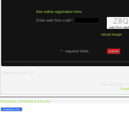
free online registration form
Enter web form code*:
reload image
* - required fields.
Total comentarii
:
0
Doar utilizatorii 
[
Înreg
Versiunea completă a site-ului