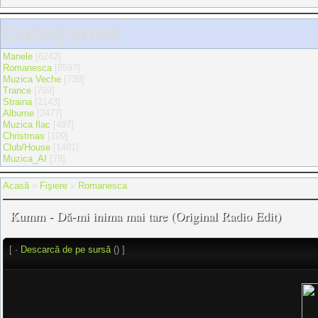
Categories
Manele
[6242]
Romanesca
[8597]
Muzica Veche
[738]
Trance
[759]
Straina
[2143]
Albume
[2477]
Muzica flac
[497]
Christmas
[109]
Club/House
[1481]
Muzica_AI
[78]
Acasă
»
Fişiere
»
Romanesca
Kumm - Dă-mi inima mai tare (Original Radio Edit)
[ ·
Descarcă de pe sursă
() ]