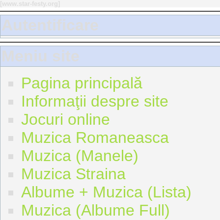
[
www.star-festy.org
]
Autentificare
Meniu site
Pagina principală
Informaţii despre site
Jocuri online
Muzica Romaneasca
Muzica (Manele)
Muzica Straina
Albume + Muzica (Lista)
Muzica (Albume Full)