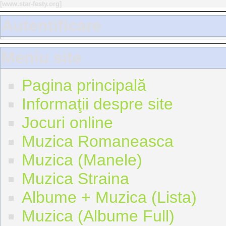
[
www.star-festy.org
]
Autentificare
Meniu site
Pagina principală
Informaţii despre site
Jocuri online
Muzica Romaneasca
Muzica (Manele)
Muzica Straina
Albume + Muzica (Lista)
Muzica (Albume Full)