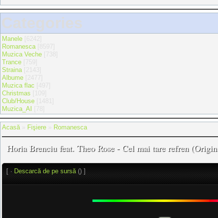
Categories
Manele
[6242]
Romanesca
[8597]
Muzica Veche
[738]
Trance
[759]
Straina
[2143]
Albume
[2477]
Muzica flac
[497]
Christmas
[109]
Club/House
[1481]
Muzica_AI
[78]
Acasă
»
Fişiere
»
Romanesca
Horia Brenciu feat. Theo Rose - Cel mai tare refren (Origin
[ ·
Descarcă de pe sursă
() ]