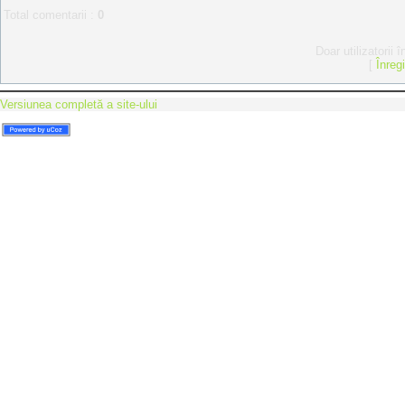
Total comentarii
:
0
Doar utilizatorii 
[
Înreg
Versiunea completă a site-ului