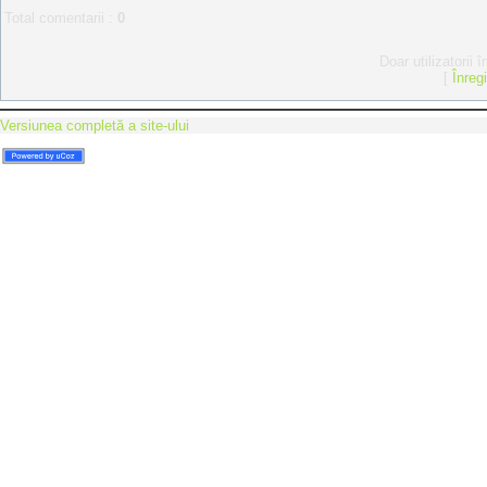
Total comentarii
:
0
Doar utilizatorii 
[
Înreg
Versiunea completă a site-ului