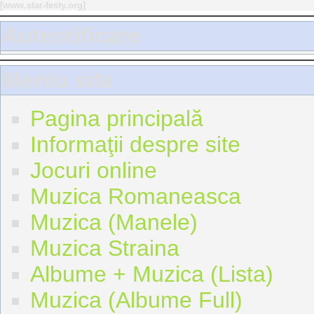
[
www.star-festy.org
]
Autentificare
Meniu site
Pagina principală
Informaţii despre site
Jocuri online
Muzica Romaneasca
Muzica (Manele)
Muzica Straina
Albume + Muzica (Lista)
Muzica (Albume Full)