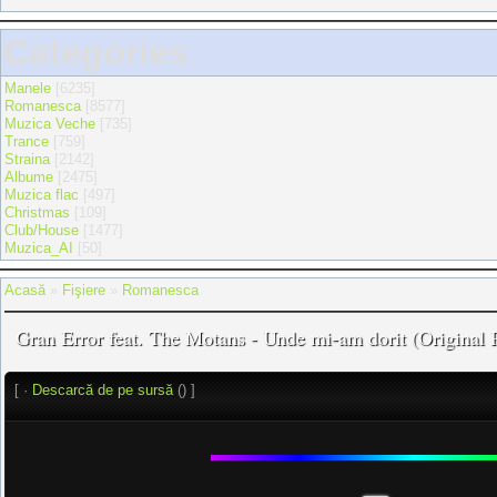
Categories
Manele
[6235]
Romanesca
[8577]
Muzica Veche
[735]
Trance
[759]
Straina
[2142]
Albume
[2475]
Muzica flac
[497]
Christmas
[109]
Club/House
[1477]
Muzica_AI
[50]
Acasă
»
Fişiere
»
Romanesca
Gran Error feat. The Motans - Unde mi-am dorit (Original 
[ ·
Descarcă de pe sursă
() ]