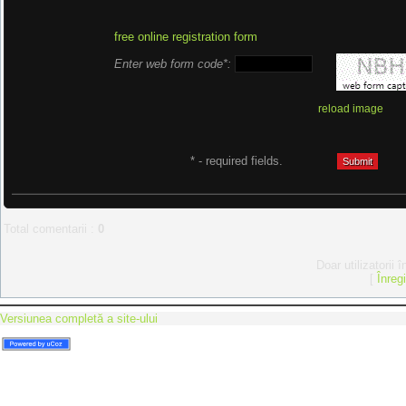
free online registration form
Enter web form code*:
reload image
* - required fields.
Total comentarii
:
0
Doar utilizatorii 
[
Înreg
Versiunea completă a site-ului