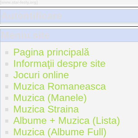
[
www.star-festy.org
]
Autentificare
Meniu site
Pagina principală
Informaţii despre site
Jocuri online
Muzica Romaneasca
Muzica (Manele)
Muzica Straina
Albume + Muzica (Lista)
Muzica (Albume Full)