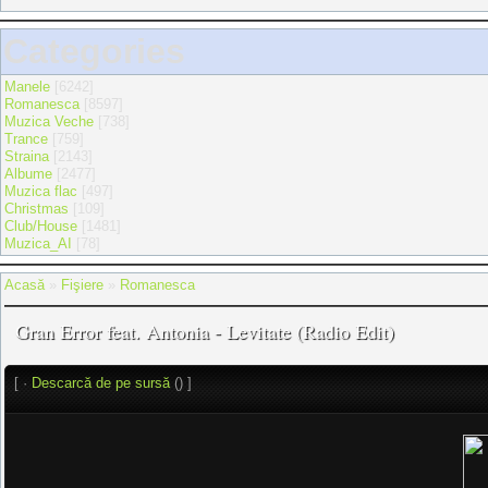
Categories
Manele
[6242]
Romanesca
[8597]
Muzica Veche
[738]
Trance
[759]
Straina
[2143]
Albume
[2477]
Muzica flac
[497]
Christmas
[109]
Club/House
[1481]
Muzica_AI
[78]
Acasă
»
Fişiere
»
Romanesca
Gran Error feat. Antonia - Levitate (Radio Edit)
[ ·
Descarcă de pe sursă
() ]