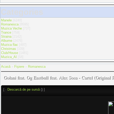
Categories
Manele
[6240]
Romanesca
[8595]
Muzica Veche
[737]
Trance
[759]
Straina
[2142]
Albume
[2476]
Muzica flac
[497]
Christmas
[109]
Club/House
[1481]
Muzica_AI
[58]
Acasă
»
Fişiere
»
Romanesca
Golani feat. Og Eastbull feat. Alex Sosa - Cartel (Original 
[ ·
Descarcă de pe sursă
() ]