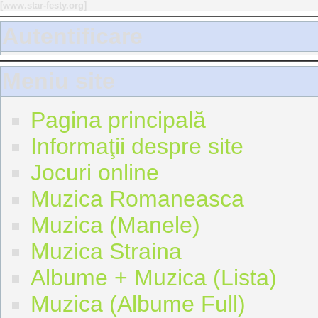
[
www.star-festy.org
]
Autentificare
Meniu site
Pagina principală
Informaţii despre site
Jocuri online
Muzica Romaneasca
Muzica (Manele)
Muzica Straina
Albume + Muzica (Lista)
Muzica (Albume Full)