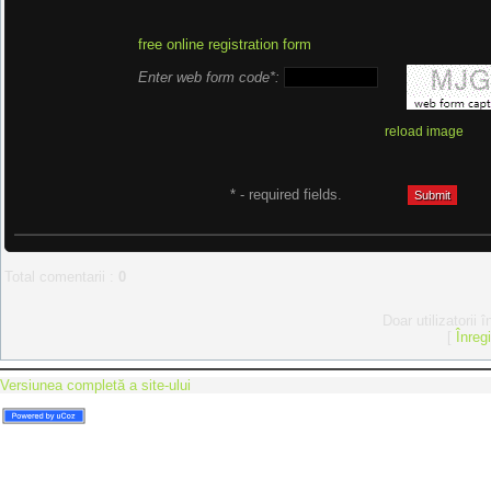
free online registration form
Enter web form code*:
reload image
* - required fields.
Total comentarii
:
0
Doar utilizatorii 
[
Înreg
Versiunea completă a site-ului