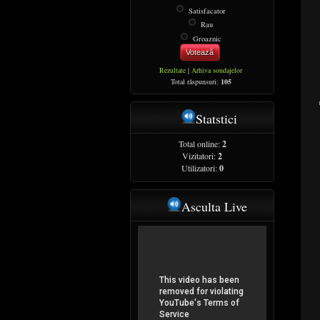
Satisfacator
Rau
Groaznic
Votează
Rezultate
|
Arhiva sondajelor
Total răspunsuri:
105
Statstici
Total online:
2
Vizitatori:
2
Utilizatori:
0
Asculta Live