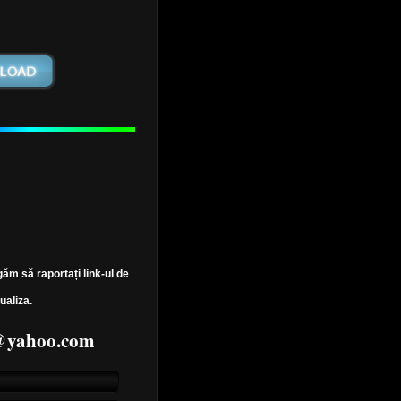
găm să raportați link-ul de
ualiza.
7@yahoo.com