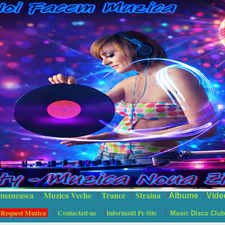
maneasca
Muzica Veche
Trance
Straina
Albume
Vide
 Request Muzica
Contactati-ne
Informatii Pe Site
Music Disco Club