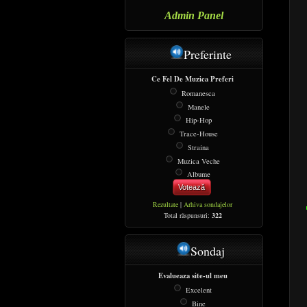
Admin Panel
Preferinte
Ce Fel De Muzica Preferi
Romanesca
Manele
Hip-Hop
Trace-House
Straina
Muzica Veche
Albume
Votează
Rezultate
|
Arhiva sondajelor
Total răspunsuri:
322
Sondaj
Evalueaza site-ul meu
Excelent
Bine