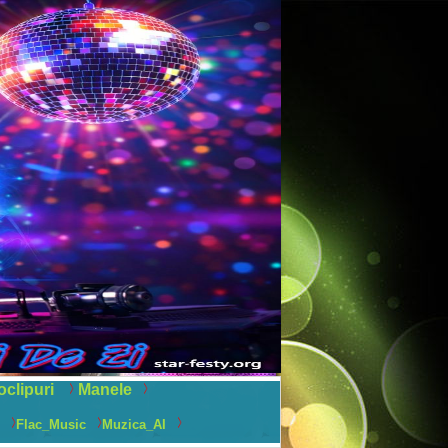
oclipuri
Manele
Flac_Music
Muzica_AI