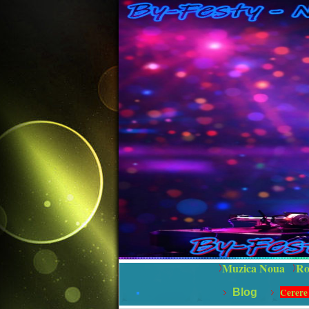
Muzica Noua
Ro
Cerere
Blog