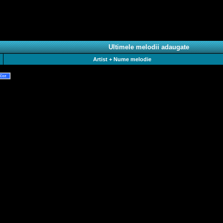
Ultimele melodii adaugate
Artist + Nume melodie