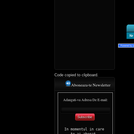
Nr
Code copied to clipboard.
Aboneaza-te Newsletter
Adaugati-va Adresa De E-mail:
Subscribe
In momentul in care 

te-ai abonat, 
