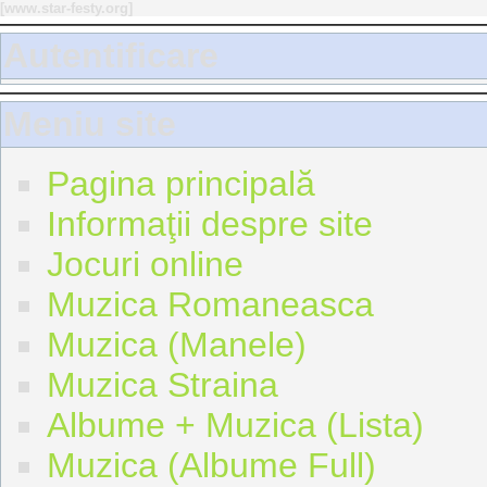
[
www.star-festy.org
]
Autentificare
Meniu site
Pagina principală
Informaţii despre site
Jocuri online
Muzica Romaneasca
Muzica (Manele)
Muzica Straina
Albume + Muzica (Lista)
Muzica (Albume Full)