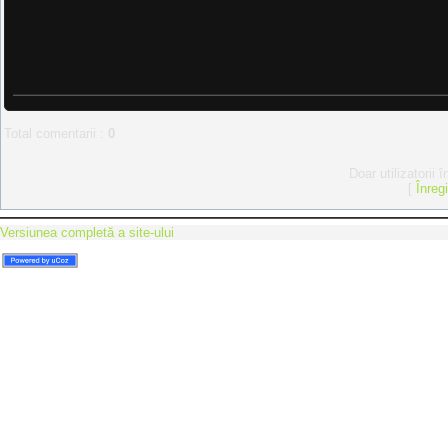
Total comentarii
:
0
Doar utilizatorii 
[
Înreg
Versiunea completă a site-ului