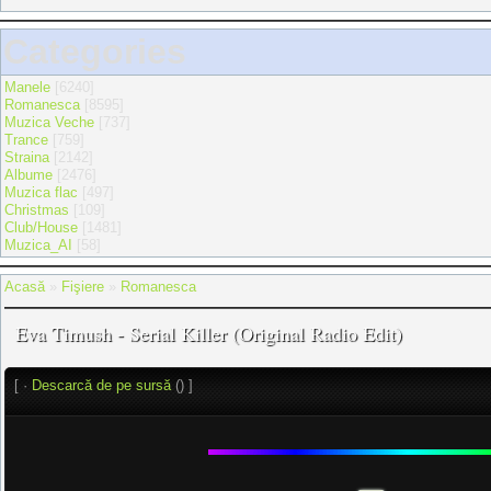
Categories
Manele
[6240]
Romanesca
[8595]
Muzica Veche
[737]
Trance
[759]
Straina
[2142]
Albume
[2476]
Muzica flac
[497]
Christmas
[109]
Club/House
[1481]
Muzica_AI
[58]
Acasă
»
Fişiere
»
Romanesca
Eva Timush - Serial Killer (Original Radio Edit)
[ ·
Descarcă de pe sursă
() ]