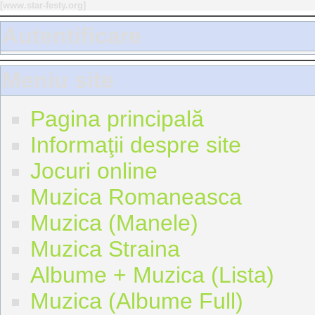
[
www.star-festy.org
]
Autentificare
Meniu site
Pagina principală
Informaţii despre site
Jocuri online
Muzica Romaneasca
Muzica (Manele)
Muzica Straina
Albume + Muzica (Lista)
Muzica (Albume Full)