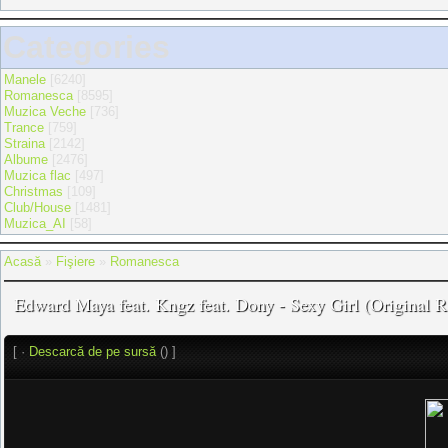
Categories
Manele
[6240]
Romanesca
[8595]
Muzica Veche
[736]
Trance
[759]
Straina
[2142]
Albume
[2476]
Muzica flac
[497]
Christmas
[109]
Club/House
[1481]
Muzica_AI
[58]
Acasă
»
Fişiere
»
Romanesca
Edward Maya feat. Kngz feat. Dony - Sexy Girl (Original R
[ ·
Descarcă de pe sursă
() ]