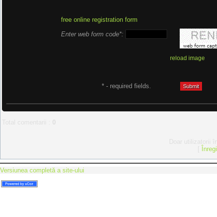
free online registration form
Enter web form code*:
reload image
* - required fields.
Total comentarii
:
0
Doar utilizatorii 
[
Înreg
Versiunea completă a site-ului