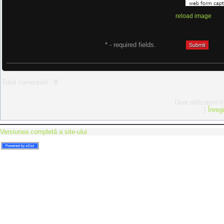
reload image
* - required fields.
Total comentarii
:
0
Doar utilizatorii 
[
Înreg
Versiunea completă a site-ului