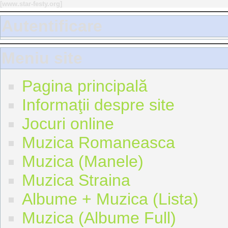
[
www.star-festy.org
]
Autentificare
Meniu site
Pagina principală
Informaţii despre site
Jocuri online
Muzica Romaneasca
Muzica (Manele)
Muzica Straina
Albume + Muzica (Lista)
Muzica (Albume Full)