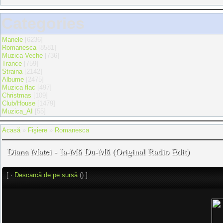
Categories
Manele
[6236]
Romanesca
[8581]
Muzica Veche
[736]
Trance
[759]
Straina
[2142]
Albume
[2475]
Muzica flac
[497]
Christmas
[109]
Club/House
[1479]
Muzica_AI
[55]
Acasă
»
Fişiere
»
Romanesca
Diana Matei - Ia-Mă Du-Mă (Original Radio Edit)
[ ·
Descarcă de pe sursă
() ]