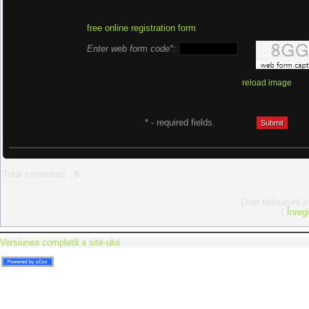
free online registration form
Enter web form code*:
reload image
* - required fields.
Total comentarii
:
0
Doar utilizatorii 
[
Înreg
Versiunea completă a site-ului