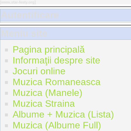
[
www.star-festy.org
]
Autentificare
Meniu site
Pagina principală
Informaţii despre site
Jocuri online
Muzica Romaneasca
Muzica (Manele)
Muzica Straina
Albume + Muzica (Lista)
Muzica (Albume Full)