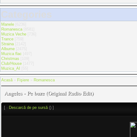
Categories
Manele
[6236]
Romanesca
[8581]
Muzica Veche
[736]
Trance
[759]
Straina
[2142]
Albume
[2475]
Muzica flac
[497]
Christmas
[109]
Club/House
[1477]
Muzica_AI
[55]
Acasă
»
Fişiere
»
Romanesca
Angeles - Pe buze (Original Radio Edit)
[ ·
Descarcă de pe sursă
() ]