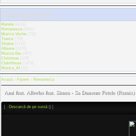
Categories
Manele
[6236]
Romanesca
[8581]
Muzica Veche
[736]
Trance
[759]
Straina
[2142]
Albume
[2475]
Muzica flac
[497]
Christmas
[109]
Club/House
[1479]
Muzica_AI
[55]
Acasă
»
Fişiere
»
Romanesca
Ami feat. Albwho feat. Simea - Sa Danseze Fetele (Remix)
[ ·
Descarcă de pe sursă
() ]