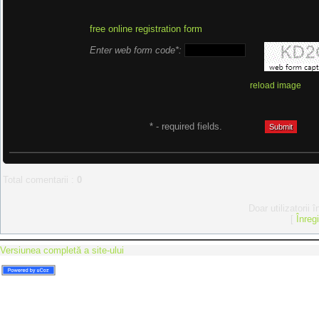
free online registration form
Enter web form code*:
reload image
* - required fields.
Total comentarii
:
0
Doar utilizatorii 
[
Înreg
Versiunea completă a site-ului