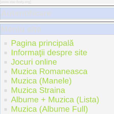
[
www.star-festy.org
]
Autentificare
Meniu site
Pagina principală
Informaţii despre site
Jocuri online
Muzica Romaneasca
Muzica (Manele)
Muzica Straina
Albume + Muzica (Lista)
Muzica (Albume Full)