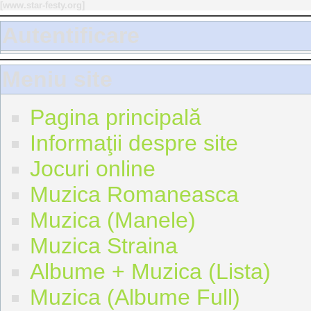
[
www.star-festy.org
]
Autentificare
Meniu site
Pagina principală
Informaţii despre site
Jocuri online
Muzica Romaneasca
Muzica (Manele)
Muzica Straina
Albume + Muzica (Lista)
Muzica (Albume Full)