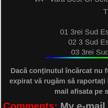
T
01 3rei Sud Es
02 3 Sud Est
03 3rei Sud
04 3rei Sud Es
Dacă conținutul încărcat nu f
05 3rei Sud Est 
expirat vă rugăm să raportați 
06 3rei Sud Est feat. Cl
mail afisata pe s
07 3rei Su
08 3rei Sud Es
Comments:
My e-mail 