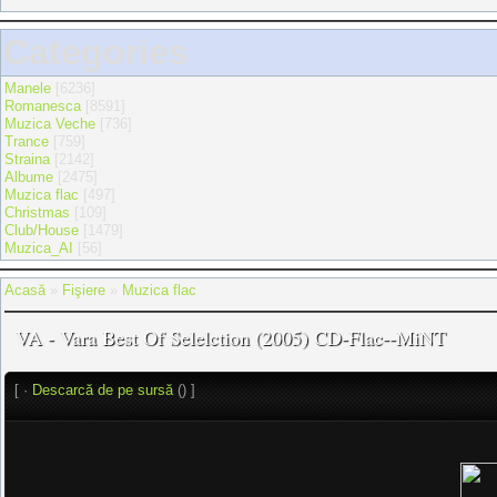
Categories
Manele
[6236]
Romanesca
[8591]
Muzica Veche
[736]
Trance
[759]
Straina
[2142]
Albume
[2475]
Muzica flac
[497]
Christmas
[109]
Club/House
[1479]
Muzica_AI
[56]
Acasă
»
Fişiere
»
Muzica flac
VA - Vara Best Of Selelction (2005) CD-Flac--MiNT
[ ·
Descarcă de pe sursă
() ]