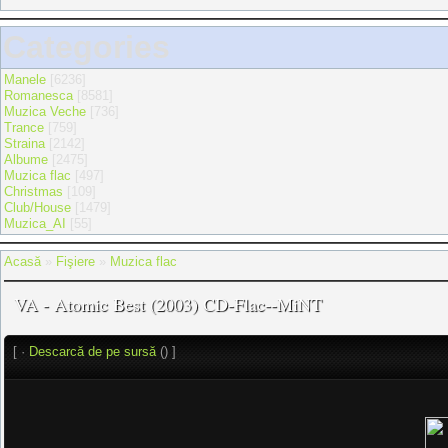
Categories
Manele
[6236]
Romanesca
[8581]
Muzica Veche
[736]
Trance
[759]
Straina
[2142]
Albume
[2475]
Muzica flac
[497]
Christmas
[109]
Club/House
[1479]
Muzica_AI
[55]
Acasă
»
Fişiere
»
Muzica flac
VA - Atomic Best (2003) CD-Flac--MiNT
[ ·
Descarcă de pe sursă
() ]