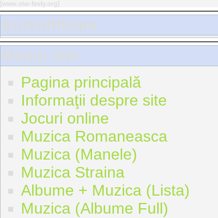
[
www.star-festy.org
]
Autentificare
Meniu site
Pagina principală
Informaţii despre site
Jocuri online
Muzica Romaneasca
Muzica (Manele)
Muzica Straina
Albume + Muzica (Lista)
Muzica (Albume Full)