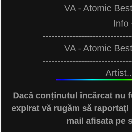
VA - Atomic Bes
Info 
------------------------------
VA - Atomic Bes
------------------------------
Artist..
Album............
Dacă conținutul încărcat nu f
Genre................: D
expirat vă rugăm să raportați 
Source..
mail afisata pe s
Year.....