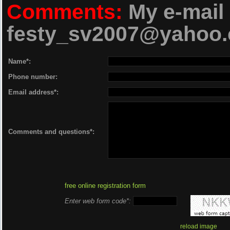
Ripper...............: EA
Comments:
My e-mail 
G
festy_sv2007@yahoo
Codec................: F
Name*:
Version..............: ref
Phone number:
Quality.......
Email address*:
Channels.............
Tags..........
Comments and questions*:
Information.......
Ripped by.........
free online registration form
Posted by.........
Enter web form code*:
News Server.......
reload image