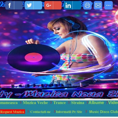
maneasca
Muzica Veche
Trance
Straina
Albume
Vide
 Request Muzica
Contactati-ne
Informatii Pe Site
Music Disco Club