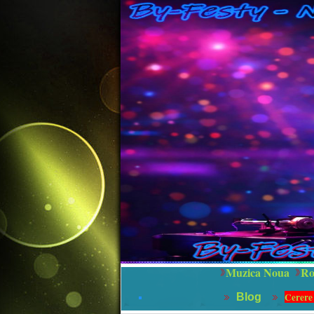
Muzica Noua
Ro
Cerere
Blog