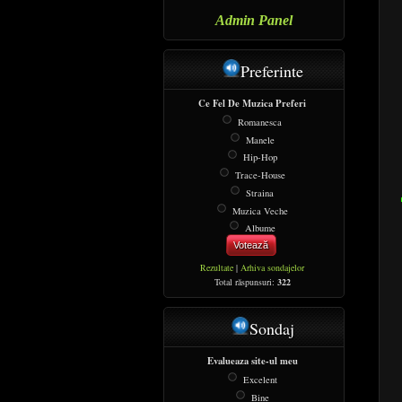
Admin Panel
Preferinte
Ce Fel De Muzica Preferi
Romanesca
Manele
Hip-Hop
Trace-House
Straina
Muzica Veche
Albume
Votează
Rezultate
|
Arhiva sondajelor
Total răspunsuri:
322
Sondaj
Evalueaza site-ul meu
Excelent
Bine