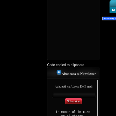
Nr
Code copied to clipboard.
Aboneaza-te Newsletter
Adaugati-va Adresa De E-mail:
Subscribe
In momentul in care 

te-ai abonat, 
