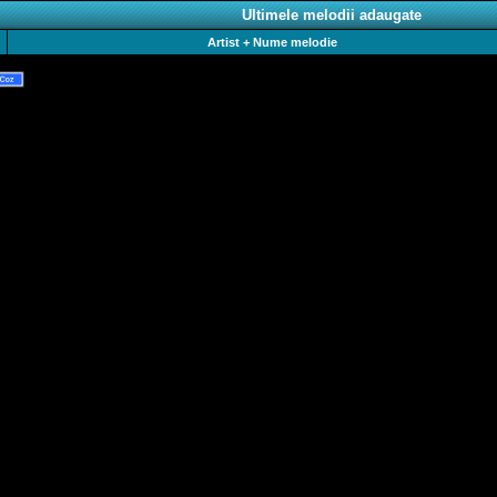
Ultimele melodii adaugate
Artist + Nume melodie