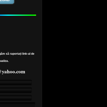
găm să raportați link-ul de
ualiza.
7@yahoo.com