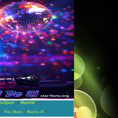
oclipuri
Manele
Flac_Music
Muzica_AI