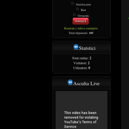
Satisfacator
Rau
Groaznic
Votează
Rezultate
|
Arhiva sondajelor
Total răspunsuri:
105
Statstici
Total online:
2
Vizitatori:
2
Utilizatori:
0
Asculta Live