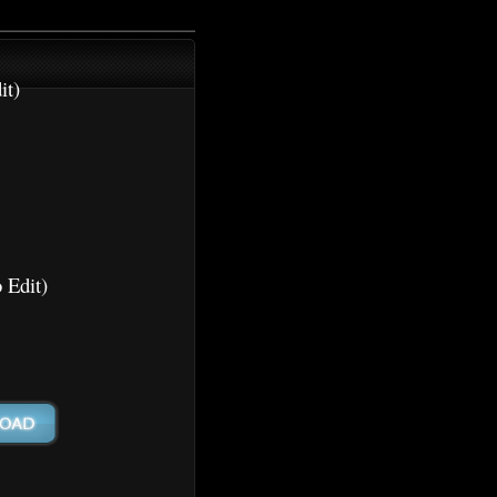
it)
 Edit)