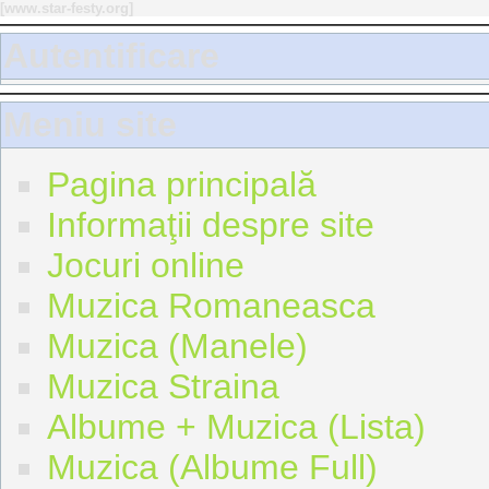
[
www.star-festy.org
]
Autentificare
Meniu site
Pagina principală
Informaţii despre site
Jocuri online
Muzica Romaneasca
Muzica (Manele)
Muzica Straina
Albume + Muzica (Lista)
Muzica (Albume Full)