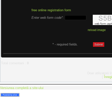
free online registration form
Enter web form code*:
reload image
* - required fields.
Total comentarii
:
0
Doar utilizatorii 
[
Înreg
Versiunea completă a site-ului