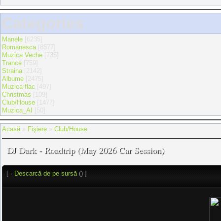
Categories
Manele
[6235]
Romanesca
[8577]
Muzica Veche
[735]
Trance
[759]
Straina
[2142]
Albume
[2475]
Muzica flac
[497]
Christmas
[109]
Club/House
[1477]
Muzica_AI
[50]
Acasă
»
Fişiere
»
Club/House
DJ Dark - Roadtrip (May 2026 Car Session)
[ ·
Descarcă de pe sursă
() ]