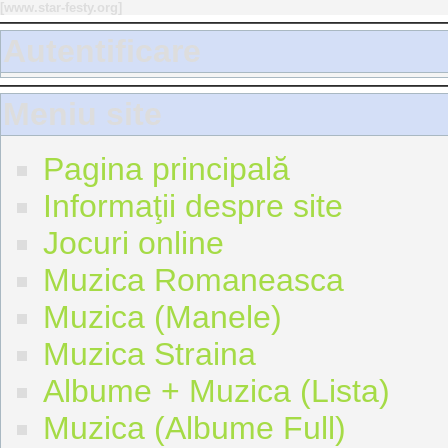
[
www.star-festy.org
]
Autentificare
Meniu site
Pagina principală
Informaţii despre site
Jocuri online
Muzica Romaneasca
Muzica (Manele)
Muzica Straina
Albume + Muzica (Lista)
Muzica (Albume Full)