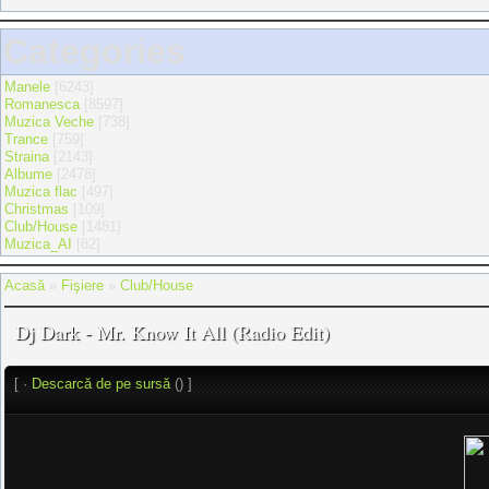
Categories
Manele
[6243]
Romanesca
[8597]
Muzica Veche
[738]
Trance
[759]
Straina
[2143]
Albume
[2478]
Muzica flac
[497]
Christmas
[109]
Club/House
[1481]
Muzica_AI
[82]
Acasă
»
Fişiere
»
Club/House
Dj Dark - Mr. Know It All (Radio Edit)
[ ·
Descarcă de pe sursă
() ]