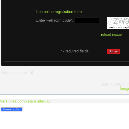
free online registration form
Enter web form code*:
reload image
* - required fields.
Total comentarii
:
0
Doar utilizatorii 
[
Înreg
Versiunea completă a site-ului