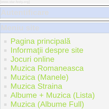
[
www.star-festy.org
]
Autentificare
Meniu site
Pagina principală
Informaţii despre site
Jocuri online
Muzica Romaneasca
Muzica (Manele)
Muzica Straina
Albume + Muzica (Lista)
Muzica (Albume Full)