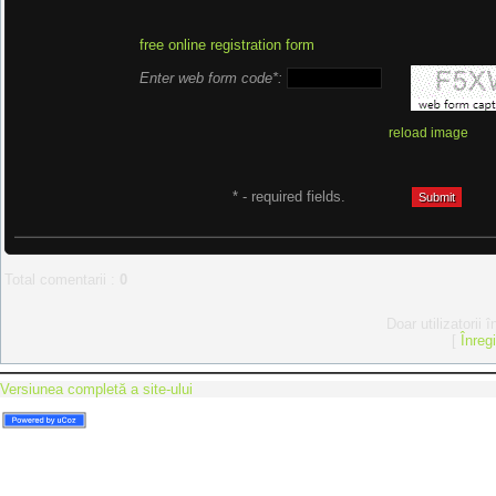
free online registration form
Enter web form code*:
reload image
* - required fields.
Total comentarii
:
0
Doar utilizatorii 
[
Înreg
Versiunea completă a site-ului