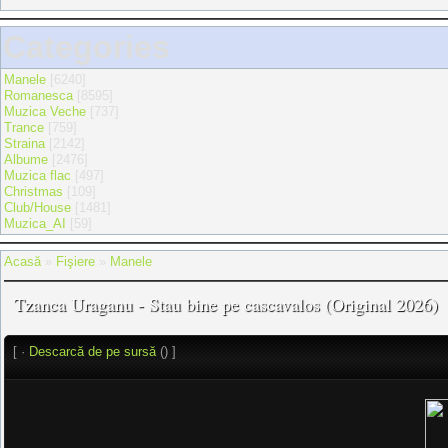
Categories
Manele
[6240]
Romanesca
[8595]
Muzica Veche
[737]
Trance
[759]
Straina
[2142]
Albume
[2476]
Muzica flac
[497]
Christmas
[109]
Club/House
[1481]
Muzica_AI
[59]
Acasă
»
Fişiere
»
Manele
Tzanca Uraganu - Stau bine pe cascavalos (Original 2026)
[ ·
Descarcă de pe sursă
() ]