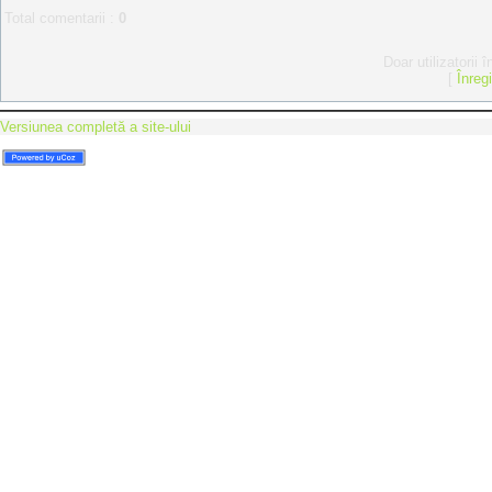
Total comentarii
:
0
Doar utilizatorii 
[
Înreg
Versiunea completă a site-ului