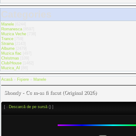
Categories
Manele
[6244]
Romanesca
[8597]
Muzica Veche
[738]
Trance
[759]
Straina
[2143]
Albume
[2479]
Muzica flac
[497]
Christmas
[109]
Club/House
[1482]
Muzica_AI
[88]
Acasă
»
Fişiere
»
Manele
Shondy - Ce m-as fi facut (Original 2026)
[ ·
Descarcă de pe sursă
() ]