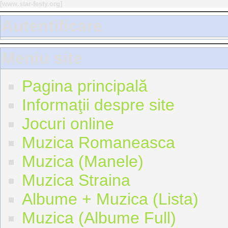
[
www.star-festy.org
]
Autentificare
Meniu site
Pagina principală
Informaţii despre site
Jocuri online
Muzica Romaneasca
Muzica (Manele)
Muzica Straina
Albume + Muzica (Lista)
Muzica (Albume Full)