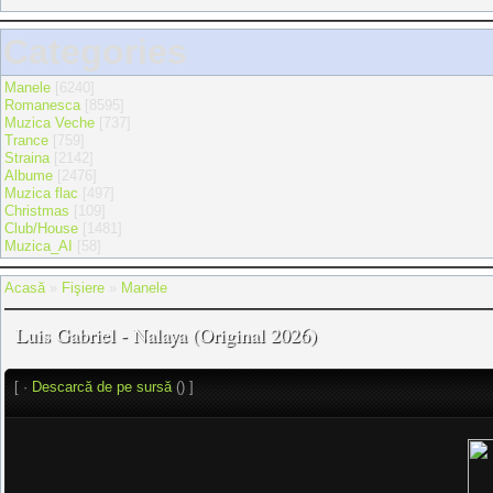
Categories
Manele
[6240]
Romanesca
[8595]
Muzica Veche
[737]
Trance
[759]
Straina
[2142]
Albume
[2476]
Muzica flac
[497]
Christmas
[109]
Club/House
[1481]
Muzica_AI
[58]
Acasă
»
Fişiere
»
Manele
Luis Gabriel - Nalaya (Original 2026)
[ ·
Descarcă de pe sursă
() ]