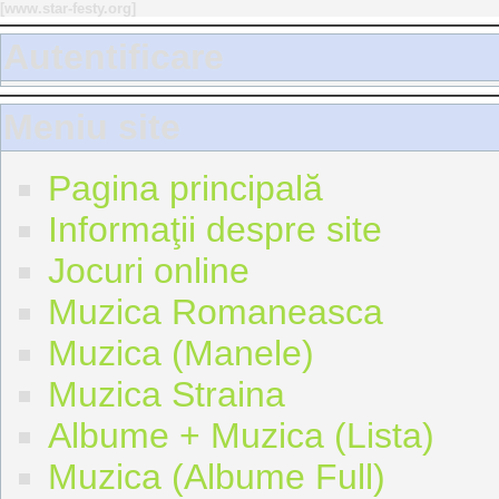
[
www.star-festy.org
]
Autentificare
Meniu site
Pagina principală
Informaţii despre site
Jocuri online
Muzica Romaneasca
Muzica (Manele)
Muzica Straina
Albume + Muzica (Lista)
Muzica (Albume Full)