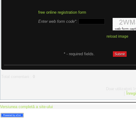
free online registration form
Enter web form code*:
reload image
* - required fields.
Total comentarii
:
0
Doar utilizatorii 
[
Înreg
Versiunea completă a site-ului