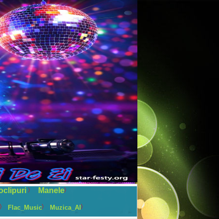
oclipuri
Manele
Flac_Music
Muzica_AI