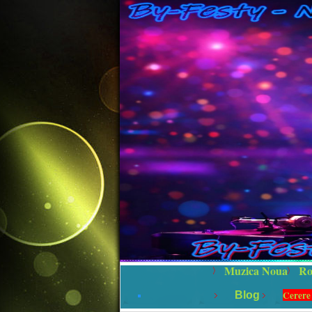
Muzica Noua
Ro
Cerere
Blog