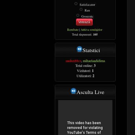
Satisfacator
Rau
Groaznic
Votează
Rezultate
|
Arhiva sondajelor
Total răspunsuri:
105
Statstici
andrei88sv
,
mihaelaadidima
Total online:
3
Vizitatori:
1
Utilizatori:
2
Asculta Live