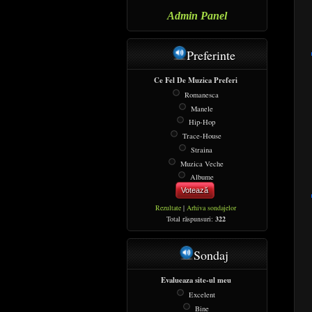
Admin Panel
Preferinte
Ce Fel De Muzica Preferi
Romanesca
Manele
Hip-Hop
Trace-House
Straina
Muzica Veche
Albume
Votează
Rezultate
|
Arhiva sondajelor
Total răspunsuri:
322
Sondaj
Evalueaza site-ul meu
Excelent
Bine