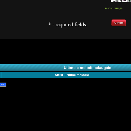
reload image
* - required fields.
Submit
Ultimele melodii adaugate
Artist + Nume melodie