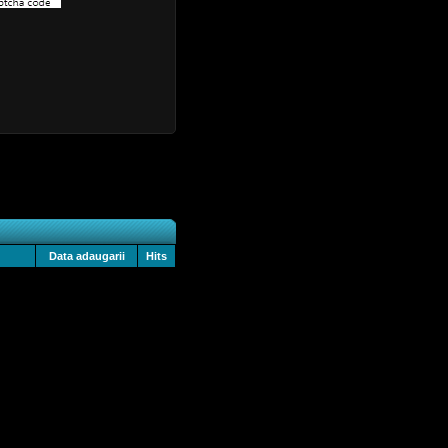
Data adaugarii
Hits