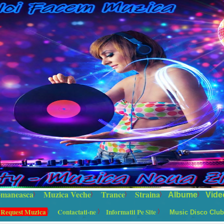
maneasca
Muzica Veche
Trance
Straina
Albume
Vide
 Request Muzica
Contactati-ne
Informatii Pe Site
Music Disco Club