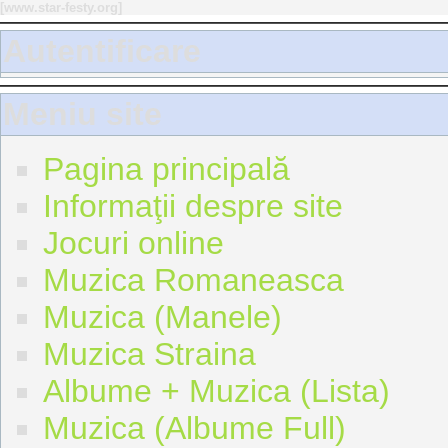
[
www.star-festy.org
]
Autentificare
Meniu site
Pagina principală
Informaţii despre site
Jocuri online
Muzica Romaneasca
Muzica (Manele)
Muzica Straina
Albume + Muzica (Lista)
Muzica (Albume Full)