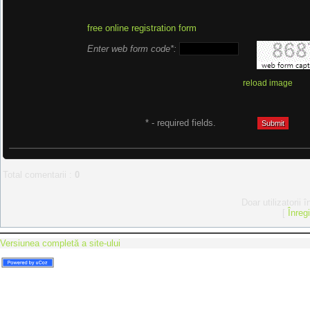
free online registration form
Enter web form code*:
reload image
* - required fields.
Total comentarii
:
0
Doar utilizatorii 
[
Înreg
Versiunea completă a site-ului