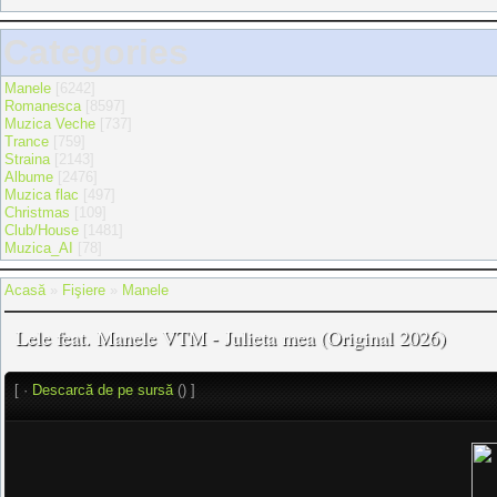
Categories
Manele
[6242]
Romanesca
[8597]
Muzica Veche
[737]
Trance
[759]
Straina
[2143]
Albume
[2476]
Muzica flac
[497]
Christmas
[109]
Club/House
[1481]
Muzica_AI
[78]
Acasă
»
Fişiere
»
Manele
Lele feat. Manele VTM - Julieta mea (Original 2026)
[ ·
Descarcă de pe sursă
() ]