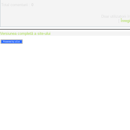
Total comentarii
:
0
Doar utilizatorii 
[
Înreg
Versiunea completă a site-ului