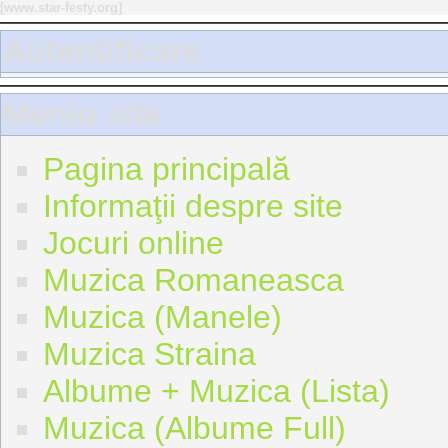
[
www.star-festy.org
]
Autentificare
Meniu site
Pagina principală
Informaţii despre site
Jocuri online
Muzica Romaneasca
Muzica (Manele)
Muzica Straina
Albume + Muzica (Lista)
Muzica (Albume Full)