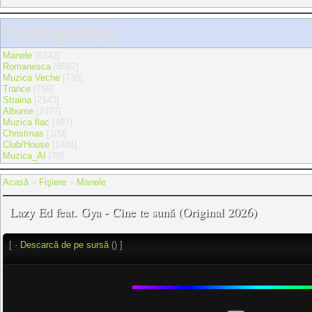
Categories
Manele
[6242]
Romanesca
[8597]
Muzica Veche
[738]
Trance
[759]
Straina
[2143]
Albume
[2477]
Muzica flac
[497]
Christmas
[109]
Club/House
[1481]
Muzica_AI
[78]
Acasă
»
Fişiere
»
Manele
Lazy Ed feat. Gya - Cine te sună (Original 2026)
[ ·
Descarcă de pe sursă
() ]