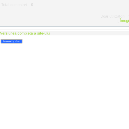
Total comentarii
:
0
Doar utilizatorii 
[
Înreg
Versiunea completă a site-ului