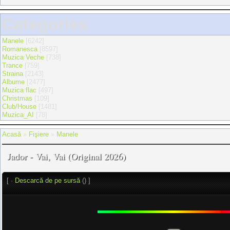
Categories
Manele
[6242]
Romanesca
[8597]
Muzica Veche
[738]
Trance
[759]
Straina
[2143]
Albume
[2477]
Muzica flac
[497]
Christmas
[109]
Club/House
[1481]
Muzica_AI
[78]
Acasă
»
Fişiere
»
Manele
Jador - Vai, Vai (Original 2026)
[ ·
Descarcă de pe sursă
() ]