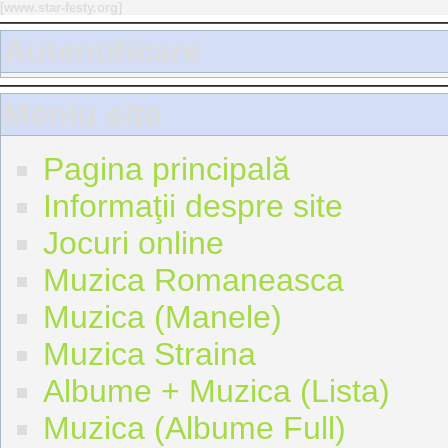
[
www.star-festy.org
]
Autentificare
Meniu site
Pagina principală
Informaţii despre site
Jocuri online
Muzica Romaneasca
Muzica (Manele)
Muzica Straina
Albume + Muzica (Lista)
Muzica (Albume Full)