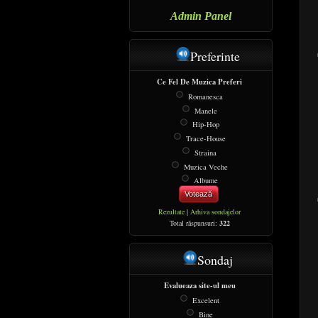
Admin Panel
Preferinte
Ce Fel De Muzica Preferi
Romanesca
Manele
Hip-Hop
Trace-House
Straina
Muzica Veche
Albume
Votează
Rezultate
|
Arhiva sondajelor
Total răspunsuri:
322
Sondaj
Evalueaza site-ul meu
Excelent
Bine