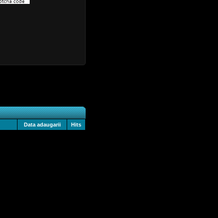
Data adaugarii
Hits