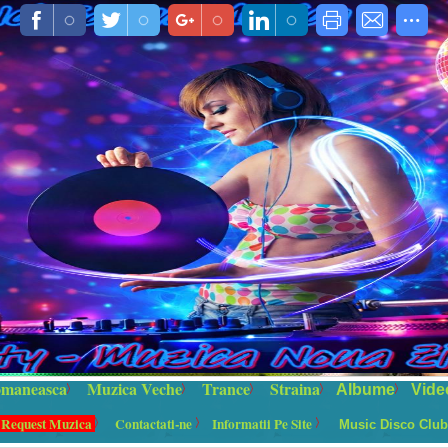
maneasca
Muzica Veche
Trance
Straina
Albume
Vide
 Request Muzica
Contactati-ne
Informatii Pe Site
Music Disco Club