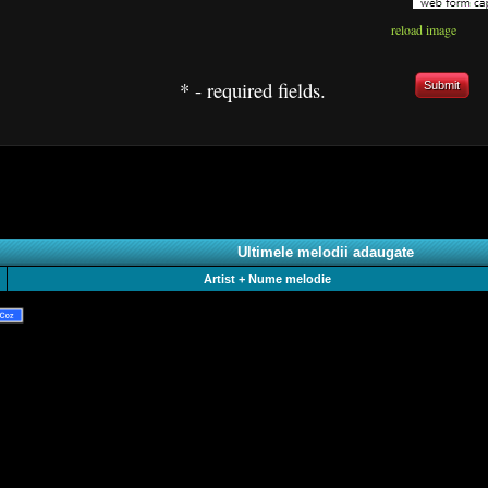
reload image
* - required fields.
Submit
Ultimele melodii adaugate
Artist + Nume melodie