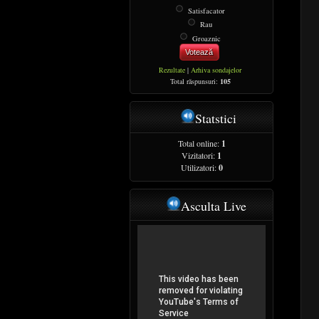
Satisfacator
Rau
Groaznic
Votează
Rezultate
|
Arhiva sondajelor
Total răspunsuri:
105
Statstici
Total online:
1
Vizitatori:
1
Utilizatori:
0
Asculta Live