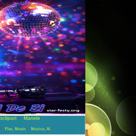
oclipuri
Manele
Flac_Music
Muzica_AI