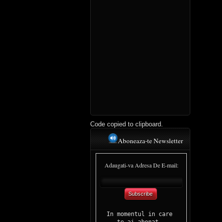
Code copied to clipboard.
Aboneaza-te Newsletter
Adaugati-va Adresa De E-mail:
Subscribe
In momentul in care 

te-ai abonat, 
