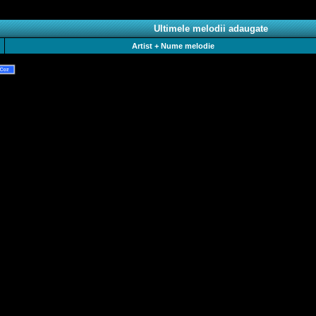
Ultimele melodii adaugate
Artist + Nume melodie