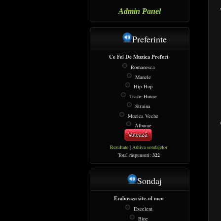
Admin Panel
Preferinte
Ce Fel De Muzica Preferi
Romanesca
Manele
Hip-Hop
Trace-House
Straina
Muzica Veche
Albume
Votează
Rezultate
|
Arhiva sondajelor
Total răspunsuri:
322
Sondaj
Evalueaza site-ul meu
Excelent
Bine