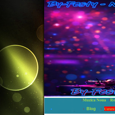
Muzica Noua
Ro
Cerere
Blog