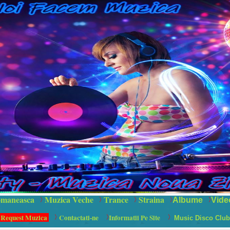
maneasca
Muzica Veche
Trance
Straina
Albume
Vide
 Request Muzica
Contactati-ne
Informatii Pe Site
Music Disco Club