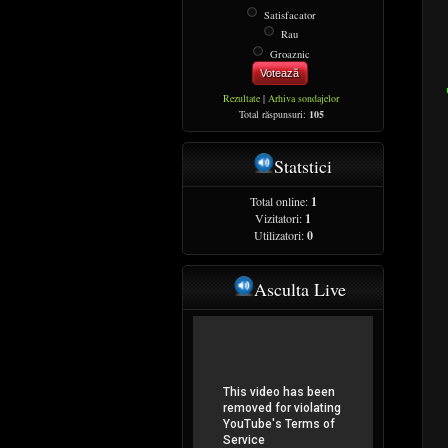
Satisfacator
Rau
Groaznic
Votează
Rezultate
|
Arhiva sondajelor
Total răspunsuri:
105
Statstici
Total online:
1
Vizitatori:
1
Utilizatori:
0
Asculta Live