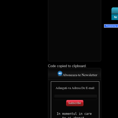
Nr
Code copied to clipboard.
Aboneaza-te Newsletter
Adaugati-va Adresa De E-mail:
Subscribe
In momentul in care 

te-ai abonat, 
