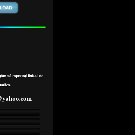
găm să raportați link-ul de
ualiza.
7@yahoo.com