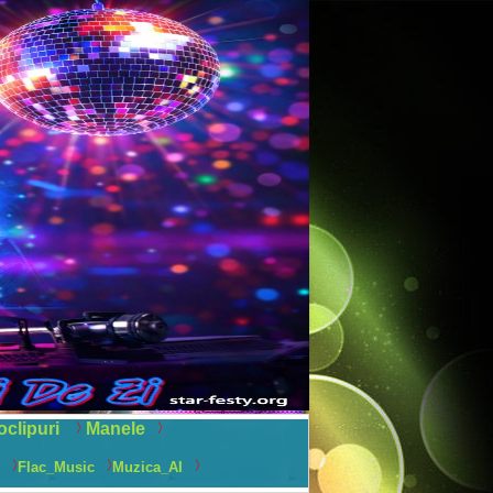
oclipuri
Manele
Flac_Music
Muzica_AI