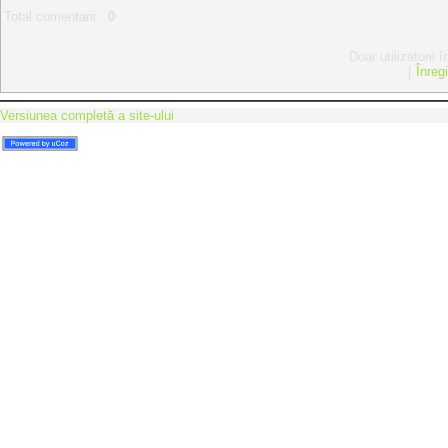
Total comentarii
:
0
Doar utilizatorii 
[
Înreg
Versiunea completă a site-ului