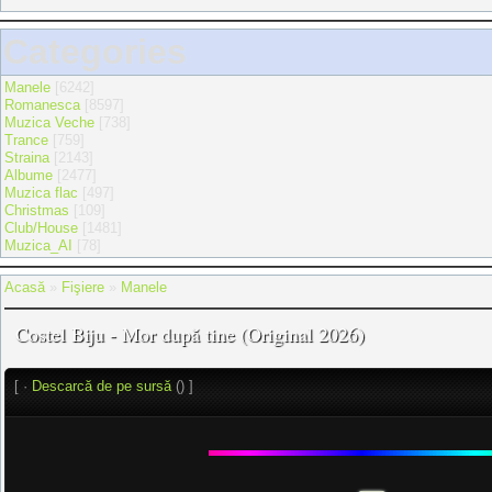
Categories
Manele
[6242]
Romanesca
[8597]
Muzica Veche
[738]
Trance
[759]
Straina
[2143]
Albume
[2477]
Muzica flac
[497]
Christmas
[109]
Club/House
[1481]
Muzica_AI
[78]
Acasă
»
Fişiere
»
Manele
Costel Biju - Mor după tine (Original 2026)
[ ·
Descarcă de pe sursă
() ]