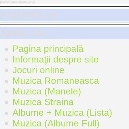
[
www.star-festy.org
]
Autentificare
Meniu site
Pagina principală
Informaţii despre site
Jocuri online
Muzica Romaneasca
Muzica (Manele)
Muzica Straina
Albume + Muzica (Lista)
Muzica (Albume Full)