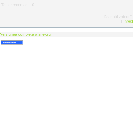
Total comentarii
:
0
Doar utilizatorii 
[
Înreg
Versiunea completă a site-ului