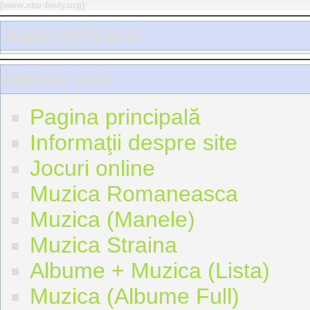
[
www.star-festy.org
]
Autentificare
Meniu site
Pagina principală
Informaţii despre site
Jocuri online
Muzica Romaneasca
Muzica (Manele)
Muzica Straina
Albume + Muzica (Lista)
Muzica (Albume Full)