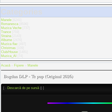
Categories
Manele
[6241]
Romanesca
[8596]
Muzica Veche
[737]
Trance
[759]
Straina
[2143]
Albume
[2476]
Muzica flac
[497]
Christmas
[109]
Club/House
[1481]
Muzica_AI
[74]
Acasă
»
Fişiere
»
Manele
Bogdan DLP - Te pup (Original 2026)
[ ·
Descarcă de pe sursă
() ]