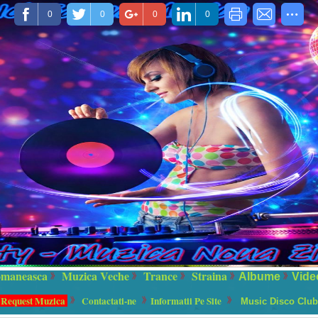
0
0
0
0
maneasca
Muzica Veche
Trance
Straina
Albume
Vide
 Request Muzica
Contactati-ne
Informatii Pe Site
Music Disco Club