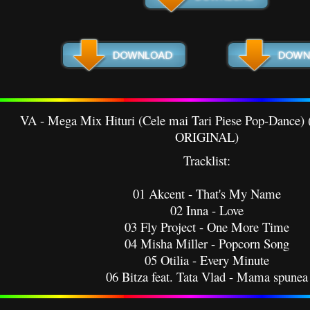
VA - Mega Mix Hituri (Cele mai Tari Piese Pop-Dance
ORIGINAL)
Tracklist:
01 Akcent - That's My Name
02 Inna - Love
03 Fly Project - One More Time
04 Misha Miller - Popcorn Song
05 Otilia - Every Minute
06 Bitza feat. Tata Vlad - Mama spunea
07 Inna - Amazing
08 Olivia Addams - Semnal în Rai