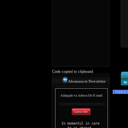
Code copied to clipboard.
Aboneaza-te Newsletter
Nr
Adaugati-va Adresa De E-mail:
Subscribe
In momentul in care 

te-ai abonat, 
