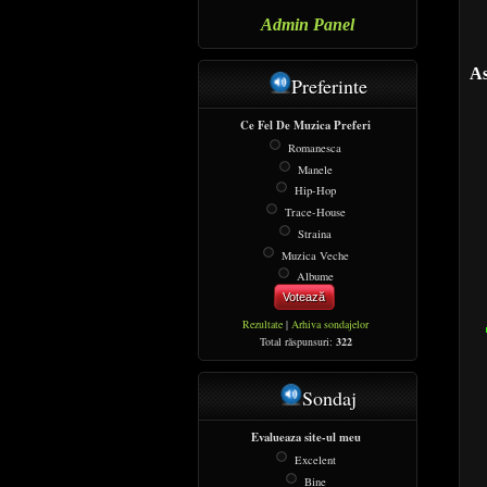
Admin Panel
As
Preferinte
Ce Fel De Muzica Preferi
Romanesca
Manele
Hip-Hop
Trace-House
Straina
Muzica Veche
Albume
Votează
Rezultate
|
Arhiva sondajelor
Total răspunsuri:
322
Sondaj
Evalueaza site-ul meu
Excelent
Bine