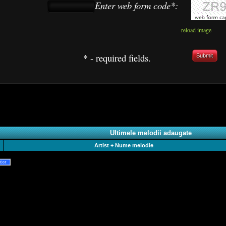
Enter web form code*:
reload image
* - required fields.
Submit
Ultimele melodii adaugate
Artist + Nume melodie