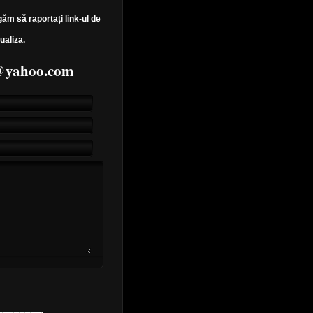
găm să raportați link-ul de
ualiza.
7@yahoo.com
Perché Ti Amo)
dy