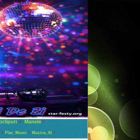
oclipuri
Manele
Flac_Music
Muzica_AI