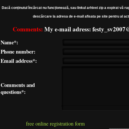
09 Misha Miller feat. Emaa - Intr-o Zi
Dacă conținutul încărcat nu funcționează, sau linkul arhivei zip a expirat vă ru
10 Bastien - Semi
descărcare la adresa de e-mail afisata pe site pentru al act
11 Otilia feat. Mellow D - Sahara
12 Inna - Deja Vu
Comments:
My e-mail adress: festy_sv200
13 Mihail - Vine Furtuna
14 Fly Project - Puerto Rico
Name*:
15 Misha Miller - Hey NaNaNa
Phone number:
16 Alexandra Stan feat. One Love Nation - Fly (Sarà 
Email address*:
17 Inna - Caliente
18 Raluka - Queen In Puerto Rico
19 Tóth Abigél feat. Akcent - Sugar Dad
20 Eligarf - Apocalipsa Inimii
Comments and
21 Inna - Hot
questions*:
free online registration form