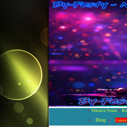
Muzica Noua
Ro
Cerere
Blog