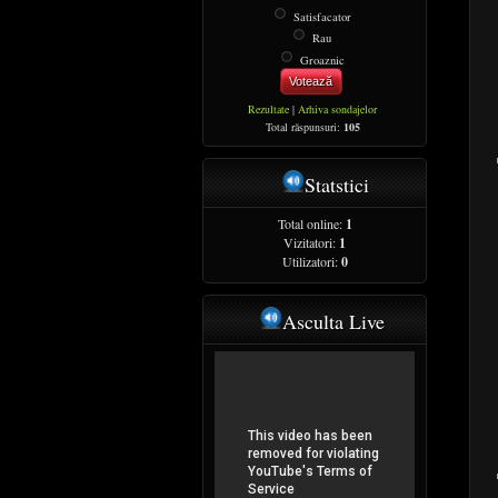
Satisfacator
Rau
Groaznic
Votează
Rezultate
|
Arhiva sondajelor
Total răspunsuri:
105
Statstici
Total online:
1
Vizitatori:
1
Utilizatori:
0
Asculta Live