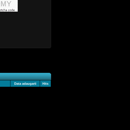
Data adaugarii
Hits