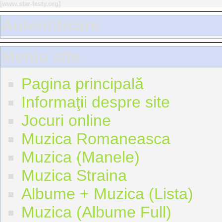
[
www.star-festy.org
]
Autentificare
Meniu site
Pagina principală
Informaţii despre site
Jocuri online
Muzica Romaneasca
Muzica (Manele)
Muzica Straina
Albume + Muzica (Lista)
Muzica (Albume Full)