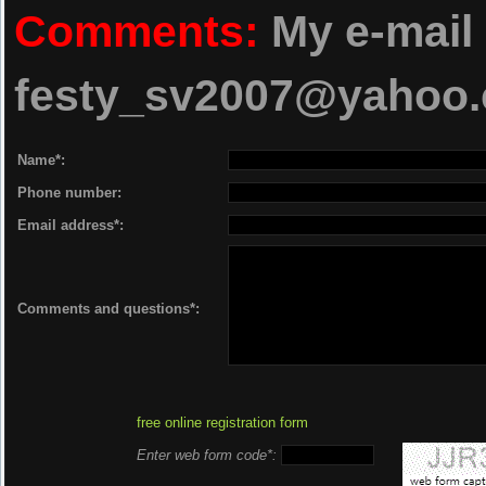
07 Rareş feat. Lazy Ed
Comments:
My e-mail 
08 Andrei
festy_sv2007@yahoo
09 Florian 
10 Rareş -
Name*:
11 Lazy Ed 
Phone number:
Email address*:
12 Andrei Ursu feat. 
13 Liviu Teodorescu
Comments and questions*:
14 Lazy Ed feat.
15 Alex Velea feat. 
16 Irina Rimes - S
free online registration form
17 Irina Ri
Enter web form code*: