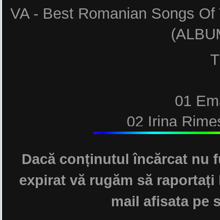
VA - Best Romanian Songs Of
(ALBU
T
01 Em
02 Irina Rimes
03 Florian Ru
Dacă conținutul încărcat nu f
04 Rareş 
expirat vă rugăm să raportați 
05 De
mail afisata pe s
06 Alessandra feat. V