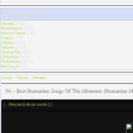
Categories
Manele
[6235]
Romanesca
[8578]
Muzica Veche
[735]
Trance
[759]
Straina
[2142]
Albume
[2475]
Muzica flac
[497]
Christmas
[109]
Club/House
[1477]
Muzica_AI
[50]
Acasă
»
Fişiere
»
Albume
VA - Best Romanian Songs Of The Moments (Romanian
[ ·
Descarcă de pe sursă
() ]