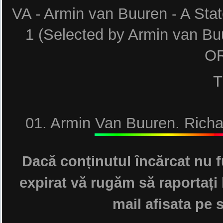
VA - Armin van Buuren - A Stat
1 (Selected by Armin van B
OR
T
01. Armin Van Buuren, Richa
State Of Trance 2026 El
Dacă conținutul încărcat nu f
02. Three Drives, Max Styler
expirat vă rugăm să raportați 
mail afisata pe s
03. Ferry Corsten - Reanimate 