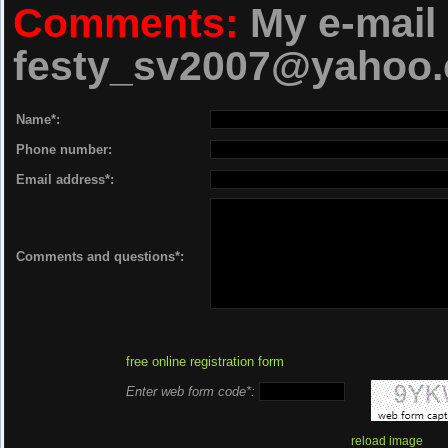
Comments:
My e-mail 
04. Giuseppe Ottaviani, Ottago
festy_sv2007@yahoo
Silver 
Name*:
05. Armin Van Buuren, Argy, 
Phone number:
Rex (Extended Mix) 06. Moonman
Email address*:
Be Afraid
07. Lustral, Idemi - Eve
Comments and questions*:
08. Armin Van Buuren, Glock
Star Ex
free online registration form
09. Cosmic Gate, Cmd/Ctrl -
Enter web form code*:
10. Superstrings - Neon
reload image