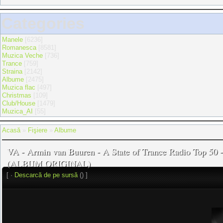
Categories
Manele
[6236]
Romanesca
[8581]
Muzica Veche
[736]
Trance
[759]
Straina
[2142]
Albume
[2475]
Muzica flac
[497]
Christmas
[109]
Club/House
[1479]
Muzica_AI
[55]
Acasă
»
Fişiere
»
Albume
VA - Armin van Buuren - A State of Trance Radio Top 50 -
(ALBUM ORIGINAL)
[ ·
Descarcă de pe sursă
() ]