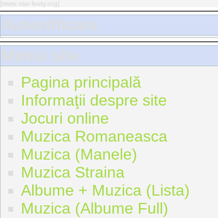
[
www.star-festy.org
]
Autentificare
Meniu site
Pagina principală
Informaţii despre site
Jocuri online
Muzica Romaneasca
Muzica (Manele)
Muzica Straina
Albume + Muzica (Lista)
Muzica (Albume Full)