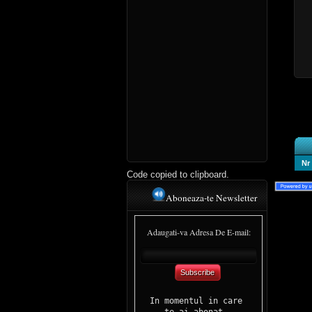
Nr
Code copied to clipboard.
Aboneaza-te Newsletter
Adaugati-va Adresa De E-mail:
Subscribe
In momentul in care 

te-ai abonat, 
