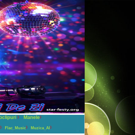
oclipuri
Manele
Flac_Music
Muzica_AI