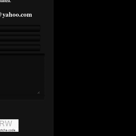
ualiza.
7@yahoo.com
Martin - Shine
vra Matia
CB - Midnight Echoes
ne (PM)
i Vida
 Sonata
i pleacă
dit)