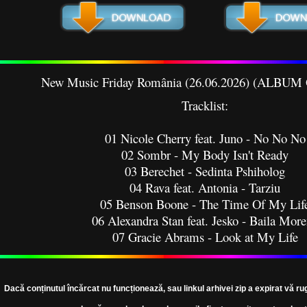
New Music Friday România (26.06.2026) (ALBU
Tracklist:
01 Nicole Cherry feat. Juno - No No No
02 Sombr - My Body Isn't Ready
03 Berechet - Sedinta Pshiholog
04 Rava feat. Antonia - Tarziu
05 Benson Boone - The Time Of My Lif
06 Alexandra Stan feat. Jesko - Baila Mor
07 Gracie Abrams - Look at My Life
08 Jador - Ayran
09 Sam Smith - My Guy
10 Nane - Bad Vibe
Dacă conținutul încărcat nu funcționează, sau linkul arhivei zip a expirat vă ru
11 AdelinMM - Britney Spears