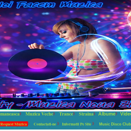
maneasca
Muzica Veche
Trance
Straina
Albume
Vide
 Request Muzica
Contactati-ne
Informatii Pe Site
Music Disco Club