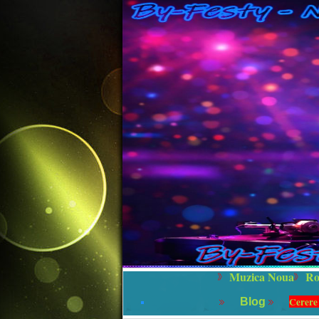
Muzica Noua
Ro
Cerere
Blog