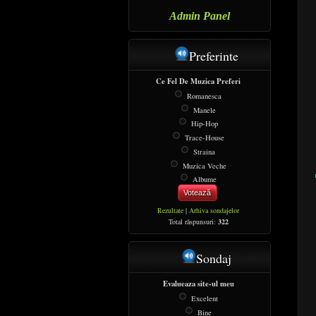
Admin Panel
Preferinte
Ce Fel De Muzica Preferi
Romanesca
Manele
Hip-Hop
Trace-House
Straina
Muzica Veche
Albume
Votează
Rezultate
|
Arhiva sondajelor
Total răspunsuri:
322
Sondaj
Evalueaza site-ul meu
Excelent
Bine