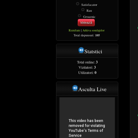
Satisfacator
Rau
Groaznic
Votează
Rezultate
|
Arhiva sondajelor
Total răspunsuri:
105
Statstici
Total online:
3
Vizitatori:
3
Utilizatori:
0
Asculta Live