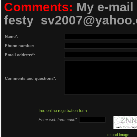
08 M.G.
Comments:
My e-mail 
09 M.G
festy_sv2007@yahoo
10 M.G.
Name*:
11 M.G.L. feat. 
Phone number:
12 M.G.L
Email address*:
13 M.G.L
14 M.G.L. feat.
Comments and questions*:
15 M.G.L. 
free online registration form
Enter web form code*:
reload image