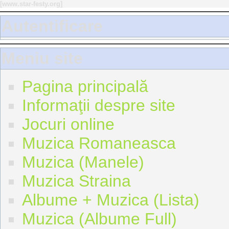
[
www.star-festy.org
]
Autentificare
Meniu site
Pagina principală
Informaţii despre site
Jocuri online
Muzica Romaneasca
Muzica (Manele)
Muzica Straina
Albume + Muzica (Lista)
Muzica (Albume Full)