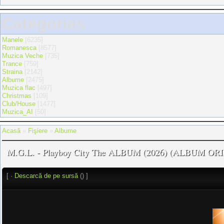
Categories
Manele
[6235]
Romanesca
[8577]
Muzica Veche
[735]
Trance
[759]
Straina
[2142]
Albume
[2475]
Muzica flac
[497]
Christmas
[109]
Club/House
[1477]
Muzica_AI
[50]
Acasă
»
Fişiere
»
Albume
M.G.L. - Playboy City The ALBUM (2026) (ALBUM OR
[ ·
Descarcă de pe sursă
() ]