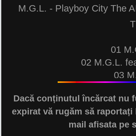
M.G.L. - Playboy City Th
T
01 M.
02 M.G.L. fea
03 M.
04 M.G.
Dacă conținutul încărcat nu f
05 M.
expirat vă rugăm să raportați 
06 M.G.L. feat.
mail afisata pe s
07 M.