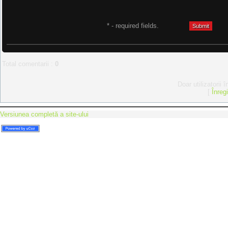
* - required fields.
Total comentarii
:
0
Doar utilizatorii 
[
Înreg
Versiunea completă a site-ului