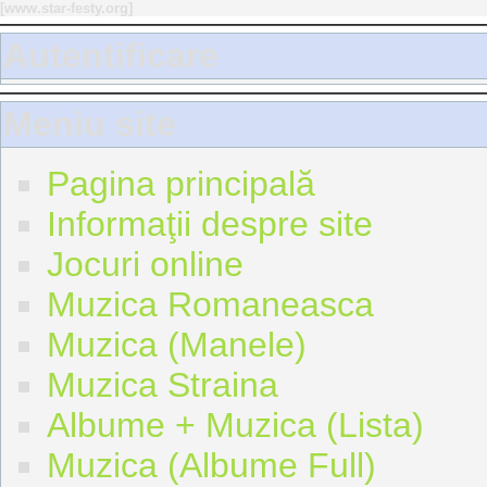
[
www.star-festy.org
]
Autentificare
Meniu site
Pagina principală
Informaţii despre site
Jocuri online
Muzica Romaneasca
Muzica (Manele)
Muzica Straina
Albume + Muzica (Lista)
Muzica (Albume Full)