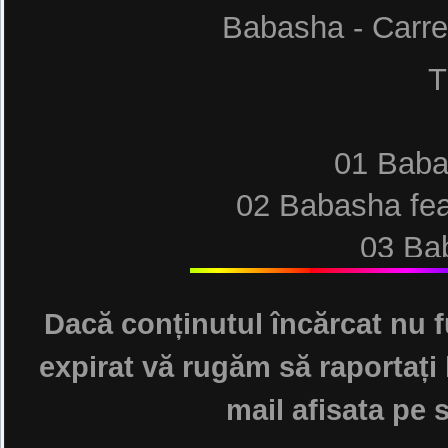
Babasha - Carr
T
01 Baba
02 Babasha feat
03 Bab
04 Babasha 
Dacă conținutul încărcat nu f
expirat vă rugăm să raportați 
mail afisata pe s