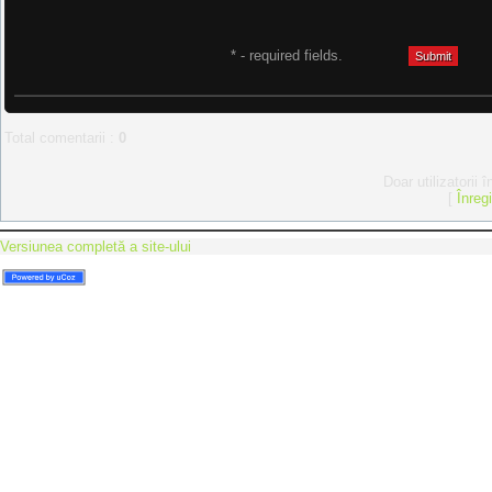
* - required fields.
Total comentarii
:
0
Doar utilizatorii 
[
Înreg
Versiunea completă a site-ului