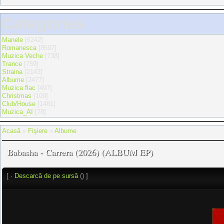
Categories
Manele
[6242]
Romanesca
[8597]
Muzica Veche
[738]
Trance
[759]
Straina
[2143]
Albume
[2477]
Muzica flac
[497]
Christmas
[109]
Club/House
[1481]
Muzica_AI
[78]
Acasă
»
Fişiere
»
Albume
Babasha - Carrera (2026) (ALBUM EP)
[ ·
Descarcă de pe sursă
() ]