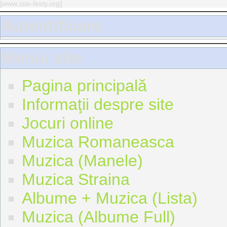
[
www.star-festy.org
]
Autentificare
Meniu site
Pagina principală
Informaţii despre site
Jocuri online
Muzica Romaneasca
Muzica (Manele)
Muzica Straina
Albume + Muzica (Lista)
Muzica (Albume Full)