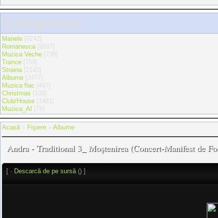
Categories
Manele
[6242]
Romanesca
[8597]
Muzica Veche
[738]
Trance
[759]
Straina
[2143]
Albume
[2477]
Muzica flac
[497]
Christmas
[109]
Club/House
[1481]
Muzica_AI
[78]
Acasă
»
Fişiere
»
Albume
Andra - Traditional 3_ Moștenirea (Concert-Manifest de 
[ ·
Descarcă de pe sursă
() ]