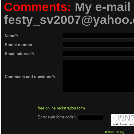
Cântece
Comments:
My e-mail 
05 Andra & Orchestra Fraților 
festy_sv2007@yahoo
am Suit În De
Name*:
06 Andra & Orchestra Frațilo
Phone number:
Nu-i Pământ C
Email address*:
07 Aurora & Sandel Mihai & Orc
i Om
Comments and questions*:
08 Andra & Orchestra Frați
09 Andra & Orchestra Fraților
free online registration form
Ionele
Enter web form code*:
10 Andra & Orchestra Frațilo
reload image